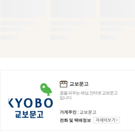
교보문고
꿈을 피우는 세상, 인터넷 교보문고
입니다.
가게주인 :
교보문고
전화 및 택배정보