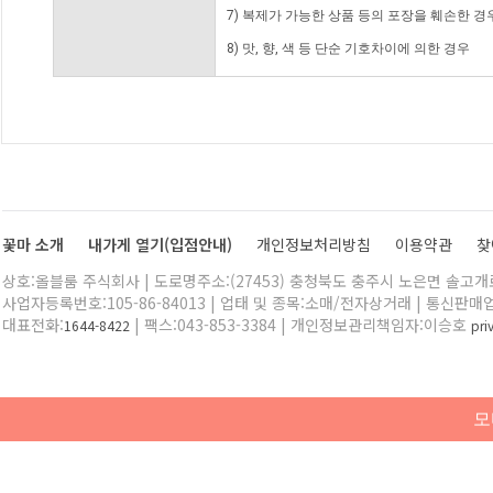
7) 복제가 가능한 상품 등의 포장을 훼손한 경
8) 맛, 향, 색 등 단순 기호차이에 의한 경우
꽃마 소개
내가게 열기(입점안내)
개인정보처리방침
이용약관
찾
상호:올블룸 주식회사 | 도로명주소:(27453) 충청북도 충주시 노은면 솔고개로 
사업자등록번호:105-86-84013 | 업태 및 종목:소매/전자상거래 | 통신판매
대표전화:
| 팩스:043-853-3384 | 개인정보관리책임자:이승호
1644-8422
pr
모