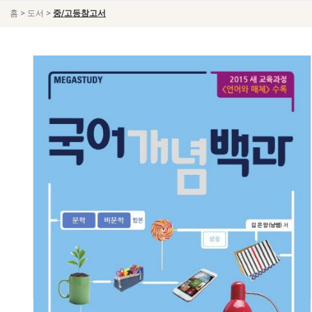
>
>
홈
도서
중/고등참고서