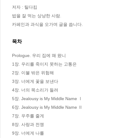
저자 : 틸다킴

밥을 잘 먹는 상냥한 사람.

카페인과 과식을 오가며 글을 씁니다.
목차
Prologue. 우리 집에 왜 왔니

1장. 우리를 죽이지 못하는 고통은

2장. 이불 밖은 위험해

3장. 너에게 꽃을 보낸다

4장. 너의 목소리가 들려

5장. Jealousy is My Middle Name Ⅰ

6장. Jealousy is My Middle Name Ⅱ

7장. 우주를 줄게

8장. 사랑과 전쟁

9장. 너에게 나를