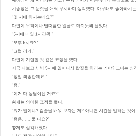
폐하께서 왜 저러시는 거요? 수행 기사가 시종장에게 눈짓으로 물
시종장은 그 눈짓을 애써 무시하며 생각했다. 아무래도 좋아하시는 
“몇 시에 하시는데요?”
다연이 무척이나 떨떠름한 얼굴로 마지못해 물었다.
“5시에 매일 1시간쯤.”
“오후 5시죠?”
“그럴 리가.”
다연이 기절할 것 같은 표정을 했다.
지금 나보고 새벽 5시에 일어나서 칼질을 하라는 거야? 그녀는 심
“정말 죄송한데요.”
“응.”
“이거 다 농담이신 거죠?”
황제는 의아한 표정을 했다.
“뭐가 말이냐? 검술을 배워 보자는 게? 아니면 시간을 말하는 것이
“음음…… 둘 다요?”
황제도 심각해졌다.