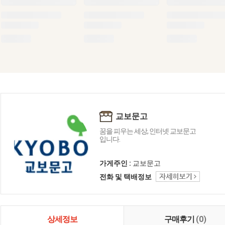
교보문고
꿈을 피우는 세상, 인터넷 교보문고
입니다.
가게주인 :
교보문고
전화 및 택배정보
상세정보
구매후기
(0)