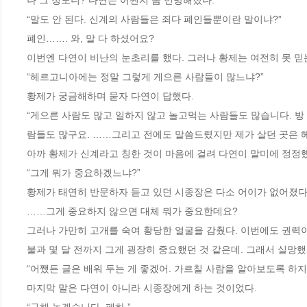
나 그 정도니? 다연은 어쩐지 좀 민망해졌다.
“말도 안 된다. 신계의 사람들은 죄다 폐인들뿐이란 말이냐?”
폐인……. 와, 말 다 하셨어요?
이번엔 다연이 비난의 눈초리를 했다. 그러나 황제는 여전히 못 믿
“헤르고니아에는 정말 그렇게 게으른 사람들이 많느냐?”
황제가 궁금해하며 묻자 다연이 답했다.
“게으른 사람도 많고 일하지 않고 놀고먹는 사람들도 많습니다. 방
람들도 많구요. ……그리고 전에도 말씀드렸지만 제가 살던 곳은 
아까 황제가 신계라고 칭한 것이 마음에 걸려 다연이 말미에 정정
“그게 뭐가 중요하겠느냐?”
황제가 태연히 반문하자 듣고 있던 시종장은 다소 어이가 없어졌다
……그게 중요하지 않으면 대체 뭐가 중요한데요?
그러나 가만히 고개를 숙여 황당한 얼굴을 감췄다. 이번에도 권력
불과 몇 달 전까지 그게 굉장히 중요했던 것 같은데. 그래서 실망
“어쨌든 글은 배워 두는 게 좋겠어. 가르칠 사람을 알아보도록 하지.
마지막 말은 다연이 아니라 시종장에게 하는 것이었다.