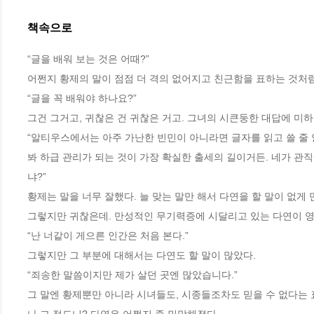
책속으로
“글을 배워 보는 것은 어때?”
어쩐지 황제의 말이 점점 더 격의 없어지고 친근함을 표하는 것처럼
“글을 꼭 배워야 하나요?”
그건 그거고, 귀찮은 건 귀찮은 거고. 그녀의 시큰둥한 대답에 미
“알티우스에서는 아주 가난한 빈민이 아니라면 글자를 읽고 쓸 줄 
봐 하급 관리가 되는 것이 가장 확실한 출세의 길이거든. 네가 관
냐?”
황제는 말을 너무 잘했다. 늘 맞는 말만 해서 다연을 할 말이 없게 
그렇지만 귀찮은데. 만성적인 무기력증에 시달리고 있는 다연이 영
“난 너같이 게으른 인간은 처음 본다.”
그렇지만 그 부분에 대해서는 다연도 할 말이 많았다.
“죄송한 말씀이지만 제가 살던 곳엔 많았습니다.”
그 말엔 황제뿐만 아니라 시녀들도, 시종들조차도 믿을 수 없다는 