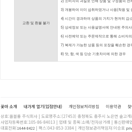
2) 소비자의 과실로 인해 상품 및 구성품의 
3) 개봉하여 이미 섭취하였거나 사용(착용 및 
4) 시간이 경과하여 상품의 가치가 현저히 감
교환 및 환불 불가
5) 상세정보 또는 사용설명서에 안내된 주의사
6) 사전예약 또는 주문제작으로 통해 소비자
7) 복제가 가능한 상품 등의 포장을 훼손한 경
8) 맛, 향, 색 등 단순 기호차이에 의한 경우
꽃마 소개
내가게 열기(입점안내)
개인정보처리방침
이용약관
찾
상호:올블룸 주식회사 | 도로명주소:(27453) 충청북도 충주시 노은면 솔고개로 
사업자등록번호:105-86-84013 | 업태 및 종목:소매/전자상거래 | 통신판매
대표전화:
| 팩스:043-853-3384 | 개인정보관리책임자:이승호
1644-8422
pr