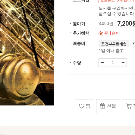
교보문고 ID 연결하기
도서를 구입하시면 
받으실 수 있습니다.
7,20
8,000원
ㆍ꽃마가
ㆍ추가혜택
꽃 1송이
ㆍ배송비
조건부무료배송
1일 이내 출고
ㆍ수량
찜
선물