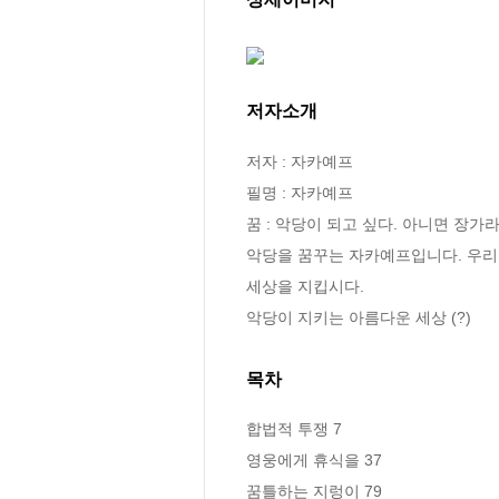
저자소개
저자 : 자카예프

필명 : 자카예프

꿈 : 악당이 되고 싶다. 아니면 장가라
악당을 꿈꾸는 자카예프입니다. 우리 
세상을 지킵시다.

악당이 지키는 아름다운 세상 (?)
목차
합법적 투쟁 7

영웅에게 휴식을 37

꿈틀하는 지렁이 79
