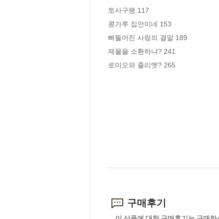
토사구팽 117

콩가루 집안이네 153

삐뚤어진 사랑의 결말 189

제물을 소환하냐? 241

로미오와 줄리엣? 265
구매후기
이 상품에 대한 구매후기는 구매하