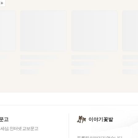
+
문고
이야기꽃밭
 세상, 인터넷 교보문고