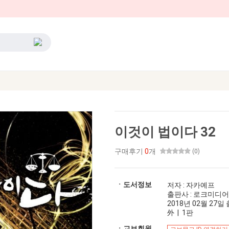
이것이 법이다 32
구매후기
0
개
(0)
ㆍ도서정보
저자 : 자카예프
출판사 : 로크미디어
2018년 02월 27일 출
外 | 1판
ㆍ교보회원