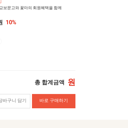
교보문고와 꽃마의 회원혜택을 함께
0원
10%
원
총 합계금액
장바구니 담기
바로 구매하기