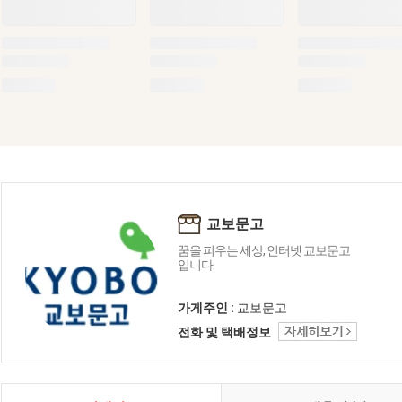
교보문고
꿈을 피우는 세상, 인터넷 교보문고
입니다.
가게주인 :
교보문고
전화 및 택배정보