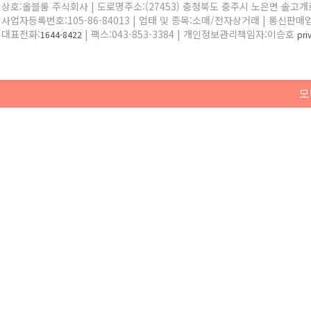
상호:올블룸 주식회사 | 도로명주소:(27453) 충청북도 충주시 노은면 솔고개로 
사업자등록번호:105-86-84013 | 업태 및 종목:소매/전자상거래 | 통신판매
대표전화:
| 팩스:043-853-3384 | 개인정보관리책임자:이승호
1644-8422
pr
모