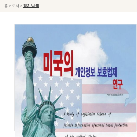
>
>
홈
도서
정치/사회