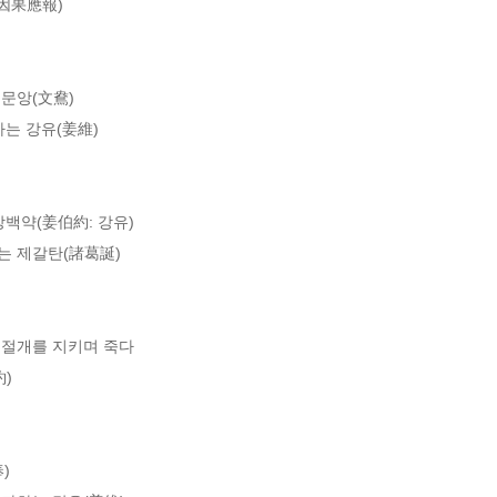
因果應報)

문앙(文鴦)

는 강유(姜維)

백약(姜伯約: 강유)

는 제갈탄(諸葛誕)

 절개를 지키며 죽다

)


