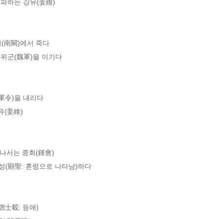
파하는 강유(姜維)

(南闕)에서 죽다

위군(魏軍)을 이기다

軍令)을 내리다

(姜維)

나서는 종회(鍾會)

성(顯聖: 혼령으로 나타남)하다

士載: 등애)
