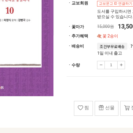
ㆍ교보회원
교보문고 ID 연결하기
도서를 구입하시면 
받으실 수 있습니다.
13,5
15,000원
ㆍ꽃마가
ㆍ추가혜택
꽃 2송이
ㆍ배송비
조건부무료배송
1일 이내 출고
ㆍ수량
찜
선물