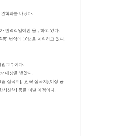
관학과를 나왔다.

가 번역작업에만 몰두하고 있다.

루몽] 번역에 10년을 계획하고 있다.

임교수이다. 

 대상을 받았다.

그림 삼국지], [전략 삼국지](이상 공
지한시산책] 등을 펴낼 예정이다.