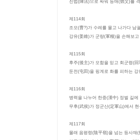
진법(陣法)으로 싸워 등애(鄧艾)를 격
제114회  

조모(曹?)가 수레를 몰고 나가다 남궐
강유(姜維)가 군량(軍糧)을 손해보고 
제115회  

후주(後主)가 모함을 믿고 회군령(回
둔전(屯田)을 핑계로 화를 피하는 강유
제116회  

병력을 나누어 한중(漢中) 정벌 길에 
무후(武侯)가 정군산(定軍山)에서 현
제117회  

몰래 음평령(陰平嶺)을 넘는 등사재(鄧