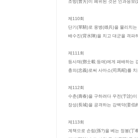
조방(曹芳)이 폐위된 것은 인과응보(
제110회  

단기(單騎)로 웅병(雄兵)을 물리치는 
배수진(背水陣)을 치고 대군을 격파하
제111회  

등사재(鄧士載:등애)에게 패배하는 강
충의(忠義)로써 사마소(司馬昭)를 치
제112회  

수춘(壽春)을 구하려다 우전(于詮)이
장성(長城)을 공격하는 강백약(姜伯約
제113회  

계책으로 손림(孫?)을 베는 정봉(丁奉)