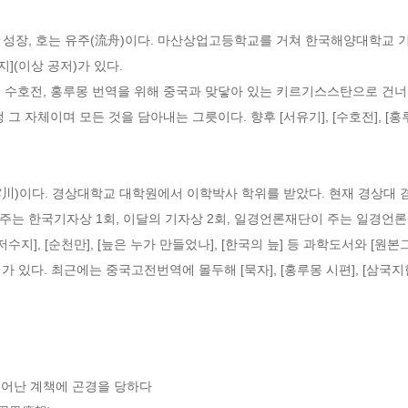
 성장, 호는 유주(流舟)이다. 마산상업고등학교를 거쳐 한국해양대학교 기
](이상 공저)가 있다.

, 수호전, 홍루몽 번역을 위해 중국과 맞닿아 있는 키르기스스탄으로 건너
그 자체이며 모든 것을 담아내는 그릇이다. 향후 [서유기], [수호전], [홍
(雲川)이다. 경상대학교 대학원에서 이학박사 학위를 받았다. 현재 경상대 겸
는 한국기자상 1회, 이달의 기자상 2회, 일경언론재단이 주는 일경언론상
저수지], [순천만], [늪은 누가 만들었나], [한국의 늪] 등 과학도서와 [원본
서가 있다. 최근에는 중국고전번역에 몰두해 [묵자], [홍루몽 시편], [삼국
뛰어난 계책에 곤경을 당하다
