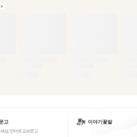
+
문고
이야기꽃밭
 세상, 인터넷 교보문고