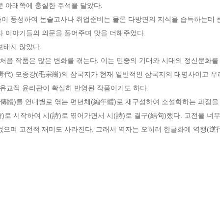
 아래쪽에 충실한 주석을 달았다. 

이 풍성하여 논술고사나 취업준비는 물론 다방면의 지식을 습득하는데 큰 
다 이야기들의 의문을 풀어주며 맛을 더해주었다. 

태지 않았다.

처음 작품은 많은 변화를 겪는다. 이는 민중의 기대와 시대의 정신문화를
靑代) 모종강(毛宗崗)의 삼국지가 현재 일반적인 삼국지의 대명사이고 우리
유교적 윤리관이 확실히 반영된 작품이기도 하다.

傳體)를 연대별로 엮는 편년체(編年體)로 재구성하여 소설화하는 과정을 거
)로 시작하여 시(詩)로 엮어가면서 시(詩)로 결구(結句)했다. 고전을 
없으며 고전적 재미도 사라진다. 그래서 역자는 오히려 한글화에 역행(逆行