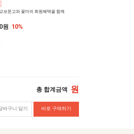
교보문고와 꽃마의 회원혜택을 함께
00원
10%
원
총 합계금액
장바구니 담기
바로 구매하기