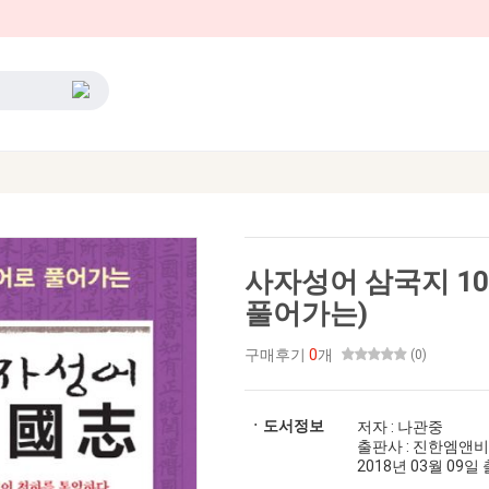
사자성어 삼국지 1
풀어가는)
구매후기
0
개
(0)
ㆍ도서정보
저자 : 나관중
출판사 : 진한엠앤비
2018년 03월 09일 출