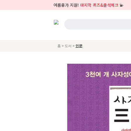
여름휴가 지원!
마지막 퀴즈&출석체크
💫
>
>
홈
도서
인문