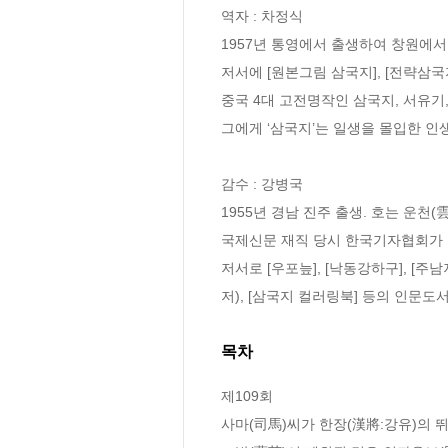
역자 : 차정식

1957년 통영에서 출생하여 창원에서
저서에 [원본그림 삼국지], [전략삼국지
중국 4대 고전명작인 삼국지, 서유기
그에게 ‘삼국지’는 일생을 몰입한 인생 
감수 : 강병국

1955년 경남 진주 출생. 호는 운천
국제신문 재직 당시 한국기자협회가 주
저서로 [우포늪], [낙동강하구], [주남
저), [삼국지 컬러링북] 등의 인문도
목차
제109회  

사마(司馬)씨가 한장(漢將:강유)의 