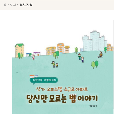
>
>
홈
도서
정치/사회