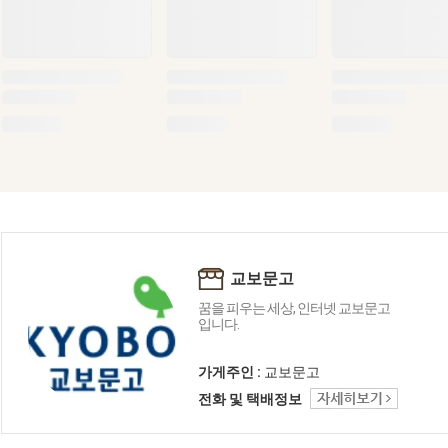
교보문고
꿈을 피우는 세상, 인터넷 교보문고
입니다.
가게주인 :
교보문고
전화 및 택배정보