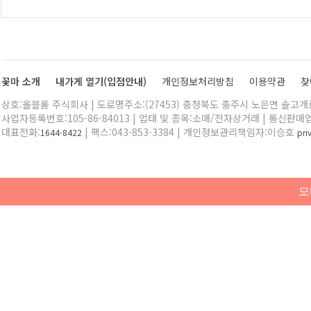
꽃마 소개
내가게 열기(입점안내)
개인정보처리방침
이용약관
찾
상호:올블룸 주식회사 | 도로명주소:(27453) 충청북도 충주시 노은면 솔고개로 
사업자등록번호:105-86-84013 | 업태 및 종목:소매/전자상거래 | 통신판매
대표전화:
| 팩스:043-853-3384 | 개인정보관리책임자:이승호
1644-8422
pr
모