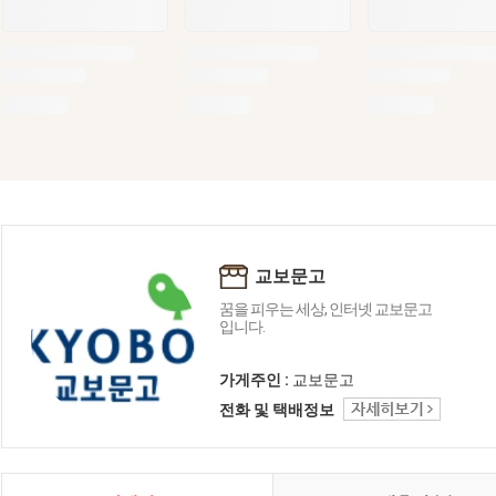
교보문고
꿈을 피우는 세상, 인터넷 교보문고
입니다.
가게주인 :
교보문고
전화 및 택배정보