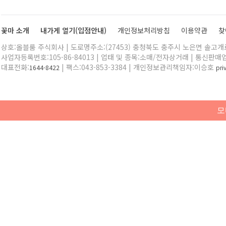
꽃마 소개
내가게 열기(입점안내)
개인정보처리방침
이용약관
찾
상호:올블룸 주식회사 | 도로명주소:(27453) 충청북도 충주시 노은면 솔고개로 
사업자등록번호:105-86-84013 | 업태 및 종목:소매/전자상거래 | 통신판매
대표전화:
| 팩스:043-853-3384 | 개인정보관리책임자:이승호
1644-8422
pr
모