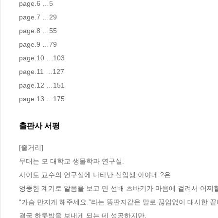
page.6 …5

page.7 …29

page.8 …55

page.9 …79

page.10 …103

page.11 …127

page.12 …151

page.13 …175
출판사 서평
[줄거리]

무대는 모 대학교 생물학과 연구실. 

사이토 교수의 연구실에 나타난 신입생 아야메 ?은 

엉뚱한 계기로 알몸을 보고 만 선배 츠바키가 마음에 걸려서 어찌할 
“가슴 만지게 해주세요.”라는 뚱딴지같은 말로 끊임없이 대시한 끝에
결국 하룻밤을 보내게 되는 데 성공하지만, 
