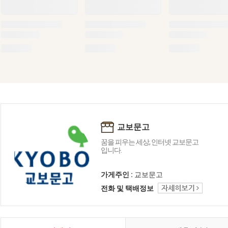
교보문고
꿈을 피우는 세상, 인터넷 교보문고
입니다.
가게주인 :
교보문고
전화 및 택배정보