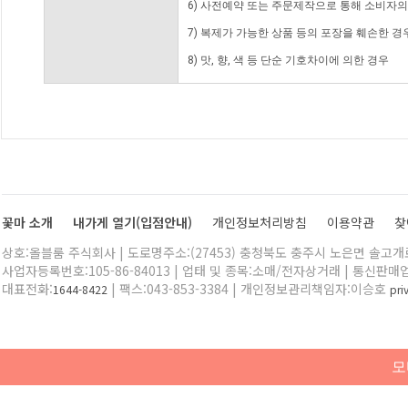
6) 사전예약 또는 주문제작으로 통해 소비자
7) 복제가 가능한 상품 등의 포장을 훼손한 경
8) 맛, 향, 색 등 단순 기호차이에 의한 경우
꽃마 소개
내가게 열기(입점안내)
개인정보처리방침
이용약관
찾
상호:올블룸 주식회사 | 도로명주소:(27453) 충청북도 충주시 노은면 솔고개로 
사업자등록번호:105-86-84013 | 업태 및 종목:소매/전자상거래 | 통신판매
대표전화:
| 팩스:043-853-3384 | 개인정보관리책임자:이승호
1644-8422
pr
모