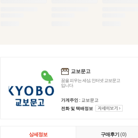
교보문고
꿈을 피우는 세상, 인터넷 교보문고
입니다.
가게주인 :
교보문고
전화 및 택배정보
상세정보
구매후기
(0)