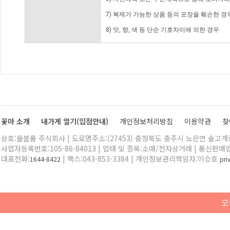
7) 복제가 가능한 상품 등의 포장을 훼손한 경
8) 맛, 향, 색 등 단순 기호차이에 의한 경우
꽃마 소개
내가게 열기(입점안내)
개인정보처리방침
이용약관
찾
상호:올블룸 주식회사 | 도로명주소:(27453) 충청북도 충주시 노은면 솔고개로 
사업자등록번호:105-86-84013 | 업태 및 종목:소매/전자상거래 | 통신판매
대표전화:
| 팩스:043-853-3384 | 개인정보관리책임자:이승호
1644-8422
pr
모