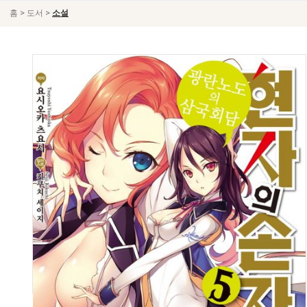
>
>
홈
도서
소설