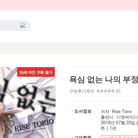
욕심 없는 나의 부
구매후기
0
개
(0)
ㆍ도서정보
저자 : Rise Torio
출판사 : 디앤씨미
2018년 07월 20일 출
外 | 1판
ㆍ교보회원