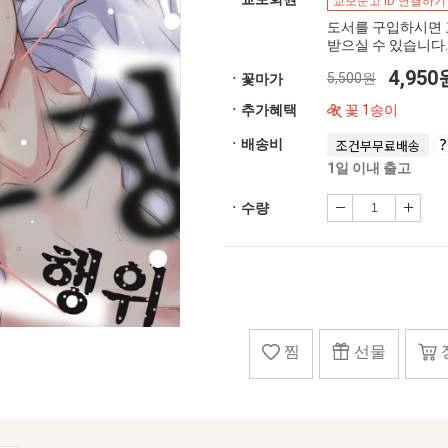
교보문고 ID 연결하기
도서를 구입하시면 
받으실 수 있습니다.
4,95
5,500원
ㆍ꽃마가
ㆍ추가혜택
꽃 1송이
ㆍ배송비
조건부무료배송
1일 이내 출고
ㆍ수량
찜
선물