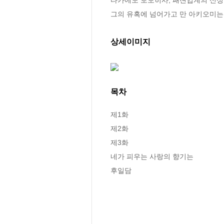
그의 유혹에 넘어가고 만 아키오미는
상세이미지
목차
제1화

제2화

제3화

네가 피우는 사랑의 향기는

후일담