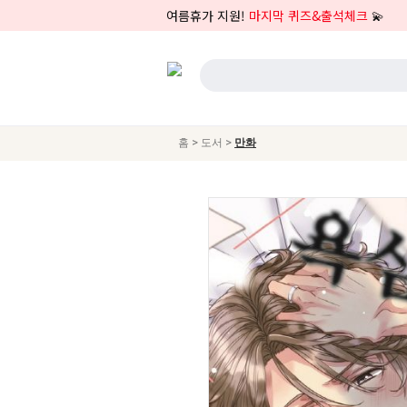
여름휴가 지원!
마지막 퀴즈&출석체크
💫
>
>
홈
도서
만화