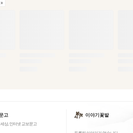
+
문고
이야기꽃밭
 세상, 인터넷 교보문고