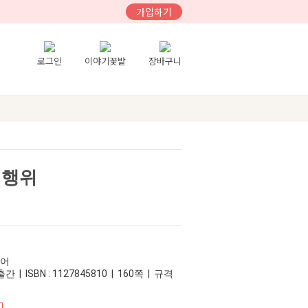
가입하기
로그인
이야기꽃밭
장바구니
정행위
디어
간 | ISBN : 1127845810 | 160쪽 | 규격