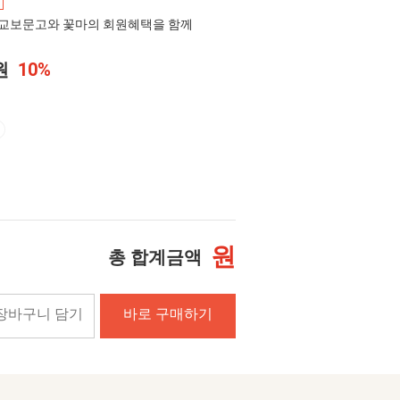
교보문고와 꽃마의 회원혜택을 함께
0원
10%
원
총 합계금액
장바구니 담기
바로 구매하기