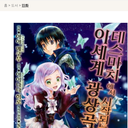
>
>
홈
도서
만화