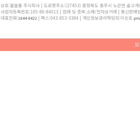
상호:올블룸 주식회사 | 도로명주소:(27453) 충청북도 충주시 노은면 솔고개로 
사업자등록번호:105-86-84013 | 업태 및 종목:소매/전자상거래 | 통신판매
대표전화:
| 팩스:043-853-3384 | 개인정보관리책임자:이승호
1644-8422
pr
모