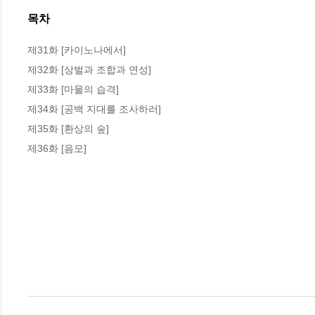
목차
제31화 [카이노나에서]

제32화 [상벌과 조합과 연성]

제33화 [마물의 습격]

제34화 [공백 지대를 조사하러]

제35화 [환상의 숲]

제36화 [음모]