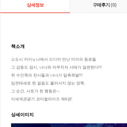
상세정보
구매후기
(0)
책소개
소도시 카이노나에서 드디어 만난 미아의 동료들.

그 감동도 잠시, 나나와 마주치자 사태가 일변한다!!!

쥐 수인족의 전사들과 나나가 일촉즉발!!!

임전태세로 한 걸음도 물러서지 않는 양쪽,

그 순간, 사토가 한 행동은─.

이세계관광기 코미컬라이즈 제6권!
상세이미지