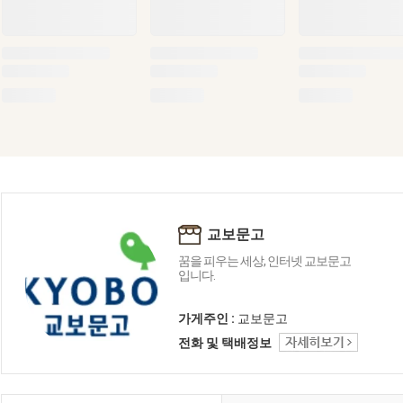
교보문고
꿈을 피우는 세상, 인터넷 교보문고
입니다.
가게주인 :
교보문고
전화 및 택배정보