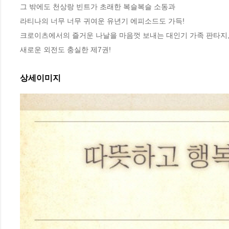
그 밖에도 천상랑 빈트가 초래한 복슬복슬 소동과

라티나의 너무 너무 귀여운 유년기 에피소드도 가득!

크로이츠에서의 즐거운 나날을 마음껏 보내는 대인기 가족 판타지,
새로운 외전도 충실한 제7권!
상세이미지