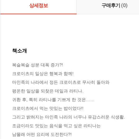
상세정보
구매후기
(0)
책소개
복슬복슬 성분 대폭 증가?!

크로이츠의 일상은 행복과 함께!

마인족의 나라에서 정든 크로이츠로 무사히 돌아와

평온한 일상을 되찾은 데일과 라티나.

귀환 후, 특히 라티나를 기쁘게 한 것은……

크로이츠에서 먹는 맛있는 밥이었다!!

그리고 밝혀지는 마인족 나라의 너무나 유감스러운 식생활.

조금이라도 맛있는 음식을 먹고 싶은 라티나는

남몰래 어떤 요리에 도전한다?!
