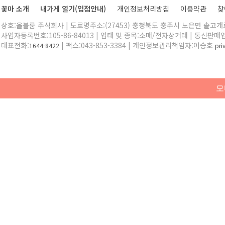
꽃마 소개
내가게 열기(입점안내)
개인정보처리방침
이용약관
찾
상호:올블룸 주식회사 | 도로명주소:(27453) 충청북도 충주시 노은면 솔고개로 
사업자등록번호:105-86-84013 | 업태 및 종목:소매/전자상거래 | 통신판매
대표전화:
| 팩스:043-853-3384 | 개인정보관리책임자:이승호
1644-8422
pr
모