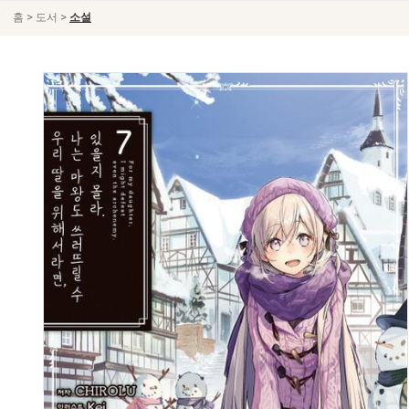
>
>
홈
도서
소설