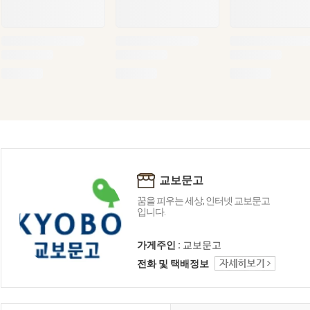
교보문고
꿈을 피우는 세상, 인터넷 교보문고
입니다.
가게주인 :
교보문고
전화 및 택배정보