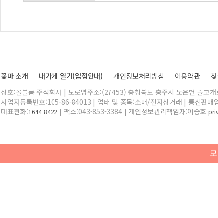
꽃마 소개
내가게 열기(입점안내)
개인정보처리방침
이용약관
찾
상호:올블룸 주식회사 | 도로명주소:(27453) 충청북도 충주시 노은면 솔고개로 
사업자등록번호:105-86-84013 | 업태 및 종목:소매/전자상거래 | 통신판매
대표전화:
| 팩스:043-853-3384 | 개인정보관리책임자:이승호
1644-8422
pr
모