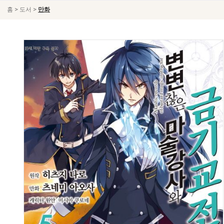
>
>
홈
도서
만화