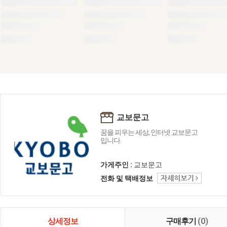
교보문고
꿈을 피우는 세상, 인터넷 교보문고
입니다.
가게주인 :
교보문고
전화 및 택배정보
상세정보
구매후기
(0)