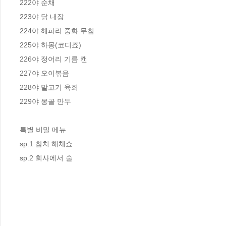
222야 순채

223야 닭 내장

224야 해파리 중화 무침

225야 하몽(코디죠)

226야 정어리 기름 캔

227야 오이볶음

228야 말고기 육회

229야 몽골 만두

특별 비밀 메뉴

sp.1 참치 해체쇼

sp.2 회사에서 술