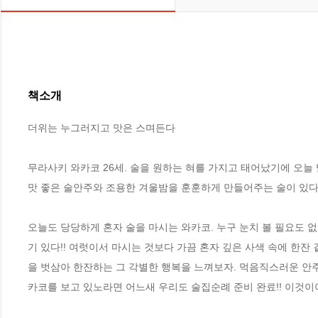
책소개
더위는 누그러지고 맛은 스며든다

무라사키 와카코 26세. 술을 원하는 혀를 가지고 태어났기에 오늘 밤
맛 좋은 술안주와 조용한 겨울밤을 훈훈하게 만들어주는 술이 있다. 점
오늘도 당당하게 혼자 술을 마시는 와카코. 누구 눈치 볼 필요도 없
기 있다!! 여럿이서 마시는 것보다 가끔 혼자 깊은 사색 속에 한잔 
을 벗삼아 한잔하는 그 각별한 행복을 느껴보자. 먹음직스러운 안
카코를 보고 있노라면 어느새 우리도 술집순례 준비 완료!! 이것이야