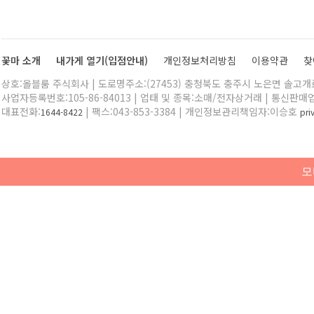
꽃마 소개
내가게 열기(입점안내)
개인정보처리방침
이용약관
찾
상호:올블룸 주식회사 | 도로명주소:(27453) 충청북도 충주시 노은면 솔고개로 
사업자등록번호:105-86-84013 | 업태 및 종목:소매/전자상거래 | 통신판매
대표전화:
| 팩스:043-853-3384 | 개인정보관리책임자:이승호
1644-8422
pr
모