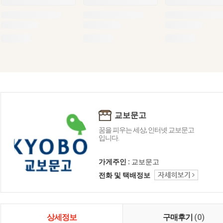
교보문고
꿈을 피우는 세상, 인터넷 교보문고
입니다.
가게주인 :
교보문고
전화 및 택배정보
상세정보
구매후기
(0)