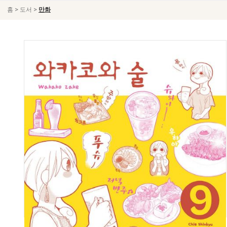
>
>
홈
도서
만화