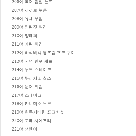
206야 복어 껍질 폰즈

207야 새끼보 볶음

208야 유채 무침

209야 명란젓 튀김

210야 양태회

211야 계란 튀김

212야 바삭바삭 통조림 포크 구이

213야 저녁 반주 세트

214야 두부 스테이크

215야 뿌리채소 칩스

216야 문어 튀김

217야 스테이크

218야 카니미소 두부

219야 원목재배한 표고버섯

220야 고래 사에즈리

221야 생뱅어
