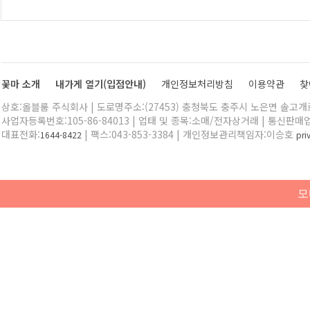
꽃마 소개
내가게 열기(입점안내)
개인정보처리방침
이용약관
찾
상호:올블룸 주식회사 | 도로명주소:(27453) 충청북도 충주시 노은면 솔고개로 
사업자등록번호:105-86-84013 | 업태 및 종목:소매/전자상거래 | 통신판매
대표전화:
| 팩스:043-853-3384 | 개인정보관리책임자:이승호
1644-8422
pr
모