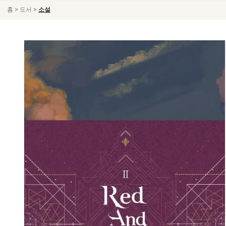
>
>
홈
도서
소설