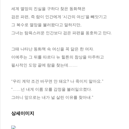
세계 멸망의 진실을 구하다 찾은 동화책은

검은 파편, 즉 람이 인간에게 ‘시간의 여신’을 빼앗기고

그 복수로 멸망을 불러왔다고 말하지만,

그녀는 탐욕스러운 인간보다 검은 파편을 옹호하고 만다.

그때 나타난 동화책 속 여신을 꼭 닮은 한 여자.

이예주는 그 뒤를 따르다 뉴 힐튼의 참상을 마주하고

필사적인 도망 끝에 람을 찾는데…….

“우리 계약 조건 바꾸면 안 돼요? 나 죽이지 말아요.”

“……넌 내게 이름 모를 감정을 불러일으켰다.

그러니 앞으로는 내가 널 살린 이유를 찾아내.”
상세이미지