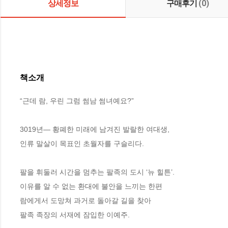
상세정보
구매후기
(0)
책소개
“근데 람, 우린 그럼 썸남 썸녀예요?”

3019년― 황폐한 미래에 남겨진 발랄한 여대생,

인류 말살이 목표인 초월자를 구슬리다.

팔을 휘둘러 시간을 멈추는 팔족의 도시 ‘뉴 힐튼’.

이유를 알 수 없는 환대에 불안을 느끼는 한편 

람에게서 도망쳐 과거로 돌아갈 길을 찾아 

팔족 족장의 서재에 잠입한 이예주.
