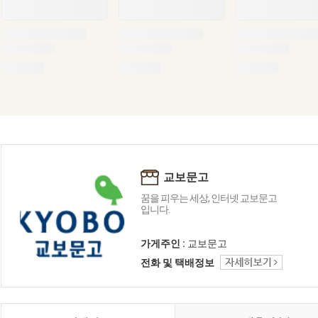
교보문고
꿈을 피우는 세상, 인터넷 교보문고
입니다.
가게주인 :
교보문고
전화 및 택배정보