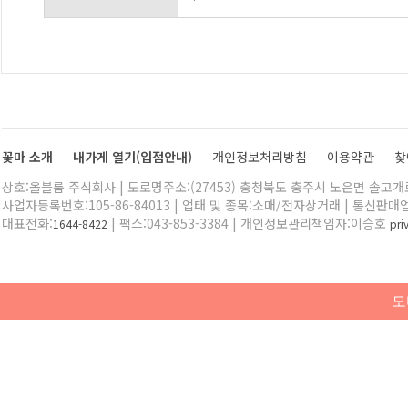
꽃마 소개
내가게 열기(입점안내)
개인정보처리방침
이용약관
찾
상호:올블룸 주식회사 | 도로명주소:(27453) 충청북도 충주시 노은면 솔고개로 
사업자등록번호:105-86-84013 | 업태 및 종목:소매/전자상거래 | 통신판매
대표전화:
| 팩스:043-853-3384 | 개인정보관리책임자:이승호
1644-8422
pr
모