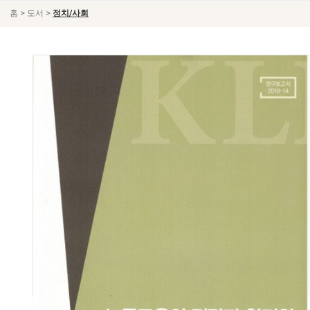
>
>
홈
도서
정치/사회