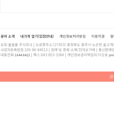
꽃마 소개
내가게 열기(입점안내)
개인정보처리방침
이용약관
찾
상호:올블룸 주식회사 | 도로명주소:(27453) 충청북도 충주시 노은면 솔고개로 
사업자등록번호:105-86-84013 | 업태 및 종목:소매/전자상거래 | 통신판매
대표전화:
| 팩스:043-853-3384 | 개인정보관리책임자:이승호
1644-8422
pr
모