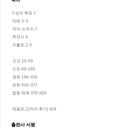
구성과 특징 2

 차례 3~5

 저자 소개 6~7

 추천사 8

 프롤로그 9

 건강 10~59

 도전 60~193

 경쟁 194~315

 표현 316~377

 합동 체육 378~423

 에필로그(저자 후기) 424
출판사 서평