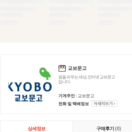
교보문고
꿈을 피우는 세상, 인터넷 교보문고
입니다.
가게주인 :
교보문고
전화 및 택배정보
상세정보
구매후기
(0)