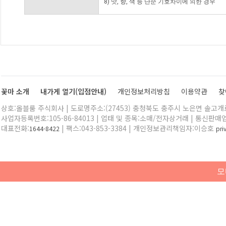
8) 맛, 향, 색 등 단순 기호차이에 의한 경우
꽃마 소개
내가게 열기(입점안내)
개인정보처리방침
이용약관
찾
상호:올블룸 주식회사 | 도로명주소:(27453) 충청북도 충주시 노은면 솔고개로 
사업자등록번호:105-86-84013 | 업태 및 종목:소매/전자상거래 | 통신판매
대표전화:
| 팩스:043-853-3384 | 개인정보관리책임자:이승호
1644-8422
pr
모