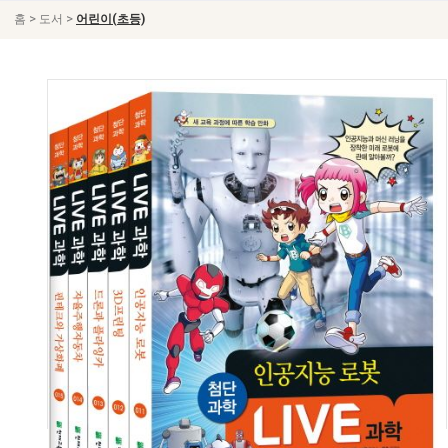
>
>
홈
도서
어린이(초등)