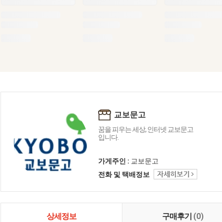
교보문고
꿈을 피우는 세상, 인터넷 교보문고
입니다.
가게주인 :
교보문고
전화 및 택배정보
상세정보
구매후기
(0)