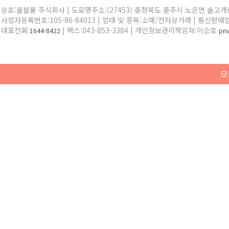
상호:올블룸 주식회사 | 도로명주소:(27453) 충청북도 충주시 노은면 솔고개로 
사업자등록번호:105-86-84013 | 업태 및 종목:소매/전자상거래 | 통신판매
대표전화:
| 팩스:043-853-3384 | 개인정보관리책임자:이승호
1644-8422
pr
모