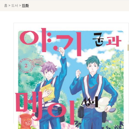
>
>
홈
도서
만화