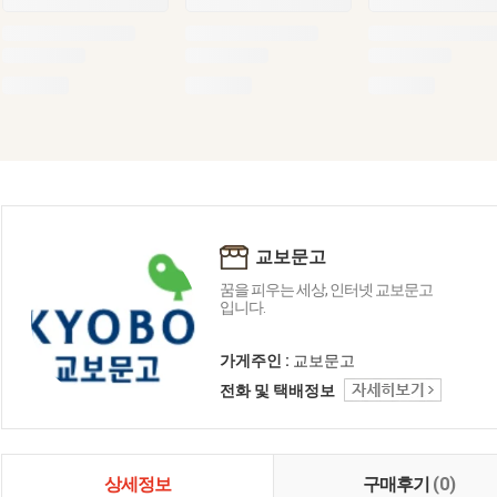
교보문고
꿈을 피우는 세상, 인터넷 교보문고
입니다.
가게주인 :
교보문고
전화 및 택배정보
상세정보
구매후기
(0)