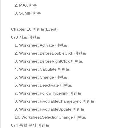
   2. MAX 함수

   3. SUMIF 함수

Chapter 18 이벤트(Event)

073 시트 이벤트

   1. Worksheet.Activate 이벤트

   2. Worksheet.BeforeDoubleClick 이벤트

   3. Worksheet.BeforeRightClick 이벤트

   4. Worksheet.Calculate 이벤트

   5. Worksheet.Change 이벤트

   6. Worksheet.Deactivate 이벤트

   7. Worksheet.FollowHyperlink 이벤트

   8. Worksheet.PivotTableChangeSync 이벤트

   9. Worksheet.PivotTableUpdate 이벤트

   10. Worksheet.SelectionChange 이벤트

074 통합 문서 이벤트
