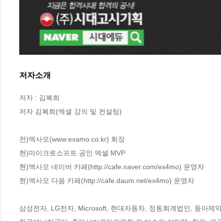
저자소개
저자 : 김복희

저자 김복희(엑셀 강의 및 컨설팅)

전)엑사모(www.examo.co.kr) 회장

현)마이크로소프트 공인 엑셀 MVP

현)엑사모 네이버 카페(http://cafe.naver.com/ex4mo) 운영자

현)엑사모 다음 카페(http://cafe.daum.net/ex4mo) 운영자

삼성전자, LG전자, Microsoft, 현대자동차, 정동회계법인, 동