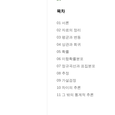
목차
01 서론

02 자료의 정리

03 평균과 변동

04 상관과 회귀

05 확률

06 이항확률분포

07 정규곡선과 표집분포

08 추정

09 가설검정

10 차이의 추론

11 그 밖의 통계적 추론