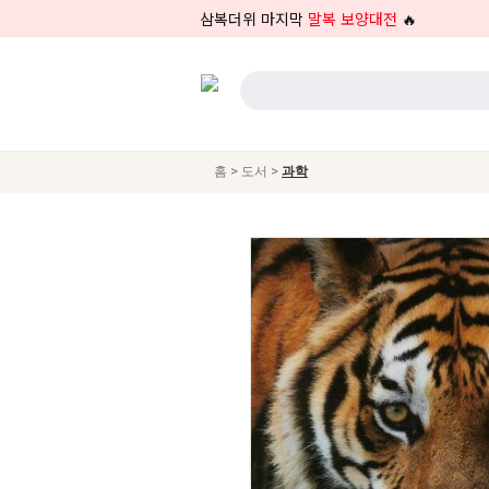
삼복더위 마지막
말복 보양대전
🔥
>
>
홈
도서
과학