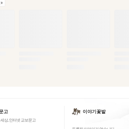
+
문고
이야기꽃밭
 세상, 인터넷 교보문고