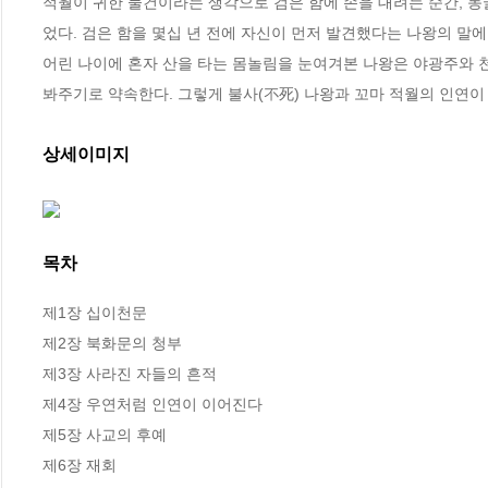
적월이 귀한 물건이라는 생각으로 검은 함에 손을 대려는 순간, 동
었다. 검은 함을 몇십 년 전에 자신이 먼저 발견했다는 나왕의 말에
어린 나이에 혼자 산을 타는 몸놀림을 눈여겨본 나왕은 야광주와 천
봐주기로 약속한다. 그렇게 불사(不死) 나왕과 꼬마 적월의 인연
상세이미지
목차
제1장 십이천문

제2장 북화문의 청부

제3장 사라진 자들의 흔적

제4장 우연처럼 인연이 이어진다

제5장 사교의 후예

제6장 재회
