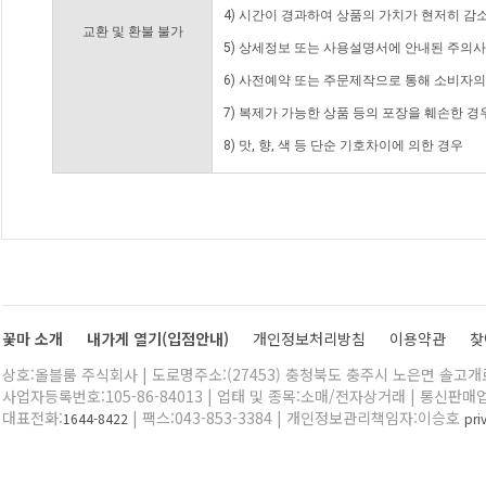
4) 시간이 경과하여 상품의 가치가 현저히 감
교환 및 환불 불가
5) 상세정보 또는 사용설명서에 안내된 주의사
6) 사전예약 또는 주문제작으로 통해 소비자
7) 복제가 가능한 상품 등의 포장을 훼손한 경
8) 맛, 향, 색 등 단순 기호차이에 의한 경우
꽃마 소개
내가게 열기(입점안내)
개인정보처리방침
이용약관
찾
상호:올블룸 주식회사 | 도로명주소:(27453) 충청북도 충주시 노은면 솔고개로 
사업자등록번호:105-86-84013 | 업태 및 종목:소매/전자상거래 | 통신판매
대표전화:
| 팩스:043-853-3384 | 개인정보관리책임자:이승호
1644-8422
pr