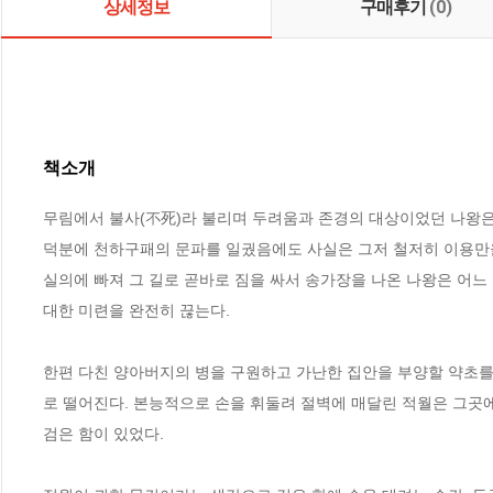
상세정보
구매후기
(0)
책소개
무림에서 불사(不死)라 불리며 두려움과 존경의 대상이었던 나왕은 
덕분에 천하구패의 문파를 일궜음에도 사실은 그저 철저히 이용만을 
실의에 빠져 그 길로 곧바로 짐을 싸서 송가장을 나온 나왕은 어느
대한 미련을 완전히 끊는다. 

한편 다친 양아버지의 병을 구원하고 가난한 집안을 부양할 약초를
로 떨어진다. 본능적으로 손을 휘둘려 절벽에 매달린 적월은 그곳에
검은 함이 있었다. 
