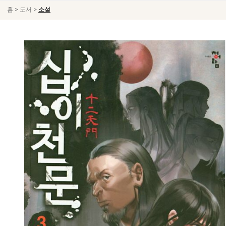
>
>
홈
도서
소설