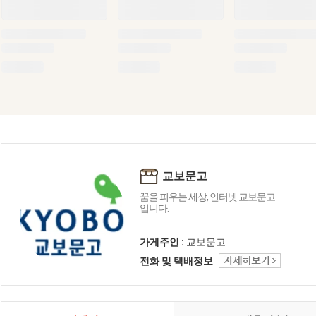
교보문고
꿈을 피우는 세상, 인터넷 교보문고
입니다.
가게주인 :
교보문고
전화 및 택배정보