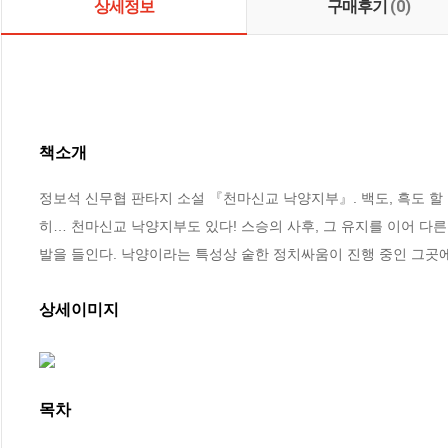
상세정보
구매후기
(0)
책소개
정보석 신무협 판타지 소설 『천마신교 낙양지부』. 백도, 흑도 할 
히… 천마신교 낙양지부도 있다! 스승의 사후, 그 유지를 이어 다
발을 들인다. 낙양이라는 특성상 숱한 정치싸움이 진행 중인 그곳
상세이미지
목차