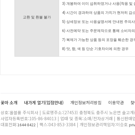
3) 개봉하여 이미 섭취하였거나 사용(착용 및 
4) 시간이 경과하여 상품의 가치가 현저히 감
교환 및 환불 불가
5) 상세정보 또는 사용설명서에 안내된 주의사
6) 사전예약 또는 주문제작으로 통해 소비자
7) 복제가 가능한 상품 등의 포장을 훼손한 경
8) 맛, 향, 색 등 단순 기호차이에 의한 경우
꽃마 소개
내가게 열기(입점안내)
개인정보처리방침
이용약관
찾
상호:올블룸 주식회사 | 도로명주소:(27453) 충청북도 충주시 노은면 솔고개로 
사업자등록번호:105-86-84013 | 업태 및 종목:소매/전자상거래 | 통신판매
대표전화:
| 팩스:043-853-3384 | 개인정보관리책임자:이승호
1644-8422
pr