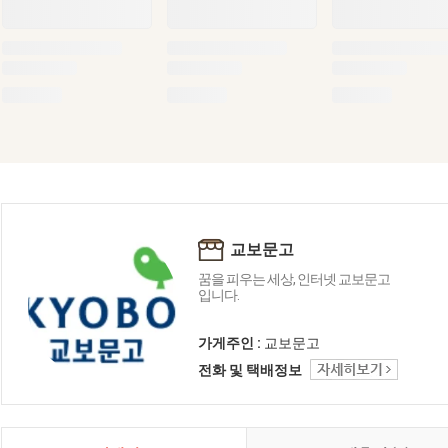
교보문고
꿈을 피우는 세상, 인터넷 교보문고
입니다.
가게주인 :
교보문고
전화 및 택배정보