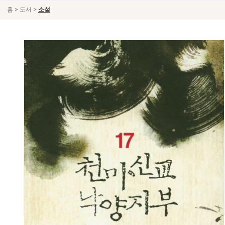
>
>
홈
도서
소설