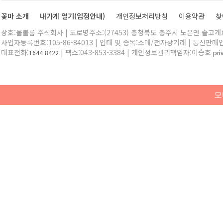
꽃마 소개
내가게 열기(입점안내)
개인정보처리방침
이용약관
찾
상호:올블룸 주식회사 | 도로명주소:(27453) 충청북도 충주시 노은면 솔고개로 
사업자등록번호:105-86-84013 | 업태 및 종목:소매/전자상거래 | 통신판매
대표전화:
| 팩스:043-853-3384 | 개인정보관리책임자:이승호
1644-8422
pr
모