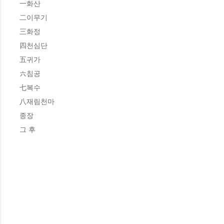
一화산

二이무기

三화정

四천심단

五귀가

六침공

七복수

八재림천마

종장

그 후