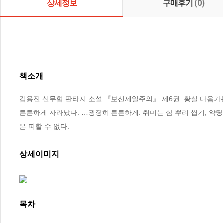
상세정보
구매후기
(0)
책소개
김용진 신무협 판타지 소설 『보신제일주의』 제6권. 황실 다음가
튼튼하게 자라났다. …굉장히 튼튼하게. 취미는 삼 뿌리 씹기, 약
은 피할 수 없다.
상세이미지
목차