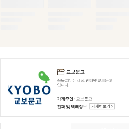
교보문고
꿈을 피우는 세상, 인터넷 교보문고
입니다.
가게주인 :
교보문고
전화 및 택배정보