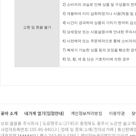
2) 소비자의 과실로 인해 상품 및 구성품의 
3) 개봉하여 이미 섭취하였거나 사용(착용 및 
4) 시간이 경과하여 상품의 가치가 현저히 감
교환 및 환불 불가
5) 상세정보 또는 사용설명서에 안내된 주의사
6) 사전예약 또는 주문제작으로 통해 소비자
7) 복제가 가능한 상품 등의 포장을 훼손한 경
8) 맛, 향, 색 등 단순 기호차이에 의한 경우
꽃마 소개
내가게 열기(입점안내)
개인정보처리방침
이용약관
찾
상호:올블룸 주식회사 | 도로명주소:(27453) 충청북도 충주시 노은면 솔고개로 
사업자등록번호:105-86-84013 | 업태 및 종목:소매/전자상거래 | 통신판매
대표전화:
| 팩스:043-853-3384 | 개인정보관리책임자:이승호
1644-8422
pr