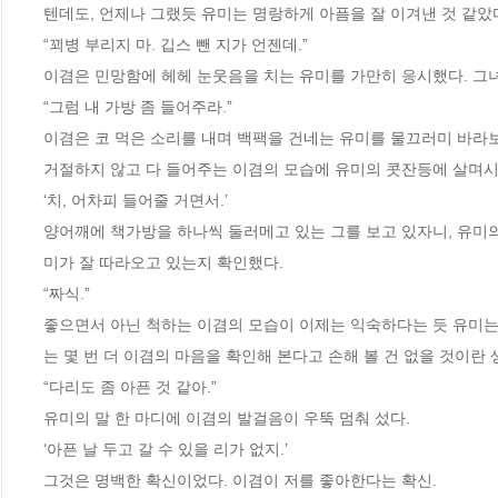
텐데도, 언제나 그랬듯 유미는 명랑하게 아픔을 잘 이겨낸 것 같았
“꾀병 부리지 마. 깁스 뺀 지가 언젠데.”
이겸은 민망함에 헤헤 눈웃음을 치는 유미를 가만히 응시했다. 그
“그럼 내 가방 좀 들어주라.”
이겸은 코 먹은 소리를 내며 백팩을 건네는 유미를 물끄러미 바라보
거절하지 않고 다 들어주는 이겸의 모습에 유미의 콧잔등에 살며시
‘치, 어차피 들어줄 거면서.’
양어깨에 책가방을 하나씩 둘러메고 있는 그를 보고 있자니, 유미의
미가 잘 따라오고 있는지 확인했다.
“짜식.”
좋으면서 아닌 척하는 이겸의 모습이 이제는 익숙하다는 듯 유미는 
는 몇 번 더 이겸의 마음을 확인해 본다고 손해 볼 건 없을 것이란 
“다리도 좀 아픈 것 같아.”
유미의 말 한 마디에 이겸의 발걸음이 우뚝 멈춰 섰다.
‘아픈 날 두고 갈 수 있을 리가 없지.’
그것은 명백한 확신이었다. 이겸이 저를 좋아한다는 확신.