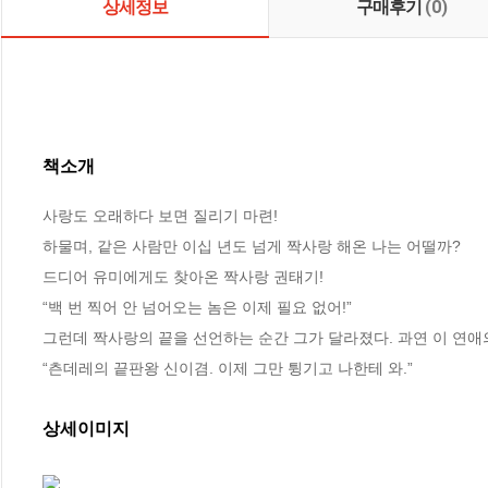
상세정보
구매후기
(0)
책소개
사랑도 오래하다 보면 질리기 마련! 

하물며, 같은 사람만 이십 년도 넘게 짝사랑 해온 나는 어떨까? 

드디어 유미에게도 찾아온 짝사랑 권태기! 

“백 번 찍어 안 넘어오는 놈은 이제 필요 없어!” 

그런데 짝사랑의 끝을 선언하는 순간 그가 달라졌다. 과연 이 연애의
“츤데레의 끝판왕 신이겸. 이제 그만 튕기고 나한테 와.”
상세이미지