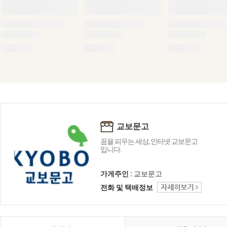
교보문고
꿈을 피우는 세상, 인터넷 교보문고
입니다.
가게주인 :
교보문고
전화 및 택배정보