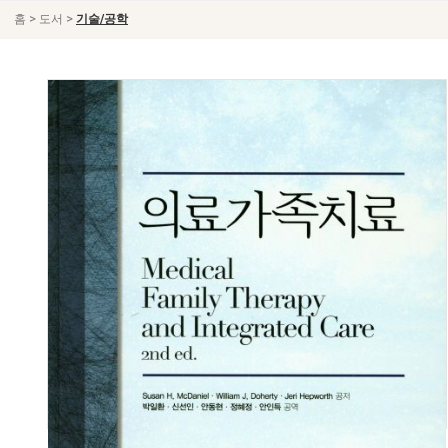
>
>
홈
도서
기술/공학