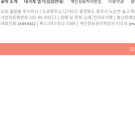
꽃마 소개
내가게 열기(입점안내)
개인정보처리방침
이용약관
찾
상호:올블룸 주식회사 | 도로명주소:(27453) 충청북도 충주시 노은면 솔고개로 
사업자등록번호:105-86-84013 | 업태 및 종목:소매/전자상거래 | 통신판매
대표전화:
| 팩스:043-853-3384 | 개인정보관리책임자:이승호
1644-8422
pr
모