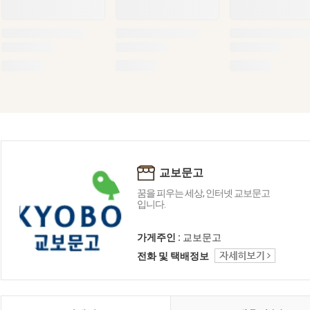
교보문고
꿈을 피우는 세상, 인터넷 교보문고
입니다.
가게주인 :
교보문고
전화 및 택배정보