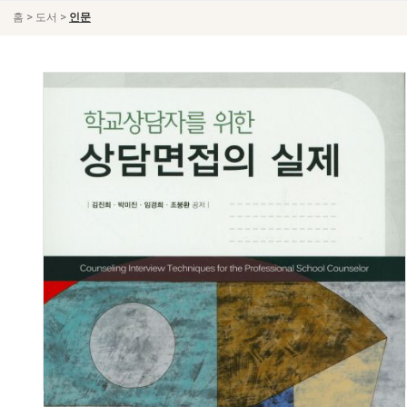
>
>
홈
도서
인문