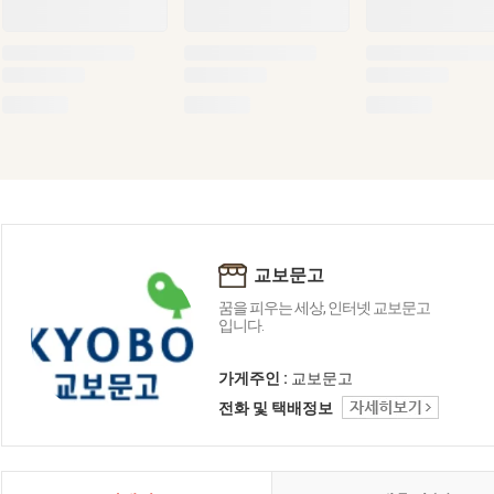
교보문고
꿈을 피우는 세상, 인터넷 교보문고
입니다.
가게주인 :
교보문고
전화 및 택배정보