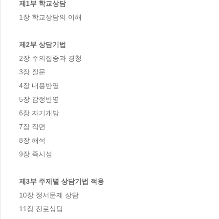
제1부 학교상담
1장 학교상담의 이해

제2부 상담기법
2장 주의집중과 경청

3장 질문

4장 내용반영

5장 감정반영

6장 자기개방

7장 직면

8장 해석

9장 즉시성

제3부 주제별 상담기법 적용
10장 정서문제 상담

11장 진로상담
