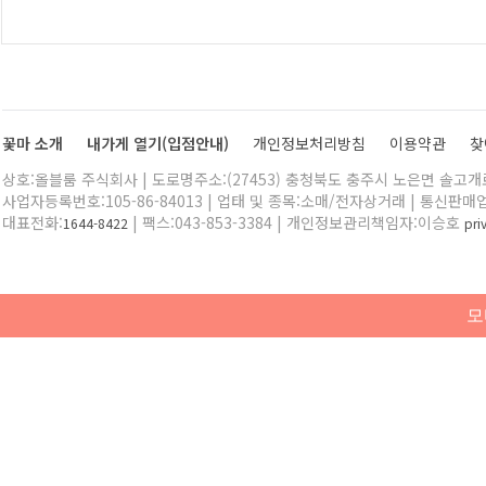
꽃마 소개
내가게 열기(입점안내)
개인정보처리방침
이용약관
찾
상호:올블룸 주식회사 | 도로명주소:(27453) 충청북도 충주시 노은면 솔고개로 
사업자등록번호:105-86-84013 | 업태 및 종목:소매/전자상거래 | 통신판매
대표전화:
| 팩스:043-853-3384 | 개인정보관리책임자:이승호
1644-8422
pr
모