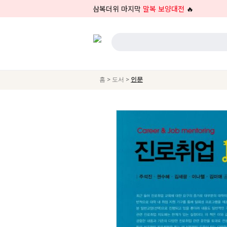
삼복더위 마지막
말복 보양대전
🔥
>
>
홈
도서
인문