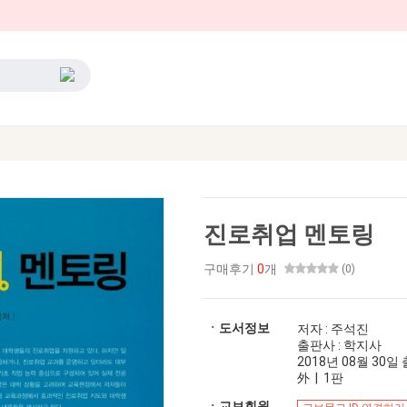
진로취업 멘토링
구매후기
0
개
(0)
ㆍ도서정보
저자 : 주석진
출판사 : 학지사
2018년 08월 30일 출
外 | 1판
ㆍ교보회원