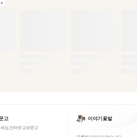
+
문고
이야기꽃밭
 세상, 인터넷 교보문고