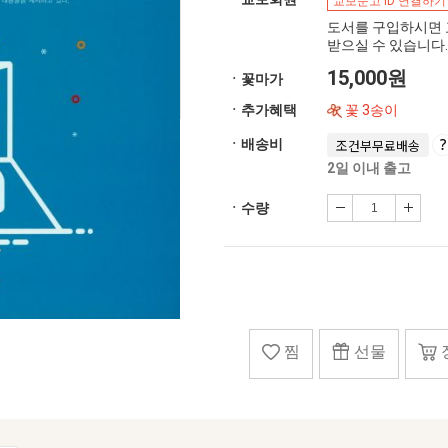
교보문고 ID 연결하기
도서를 구입하시면 
받으실 수 있습니다.
15,000원
ㆍ꽃마가
ㆍ추가혜택
꽃 3송이
ㆍ배송비
조건부무료배송
2일 이내 출고
ㆍ수량
찜
선물