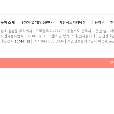
꽃마 소개
내가게 열기(입점안내)
개인정보처리방침
이용약관
찾
상호:올블룸 주식회사 | 도로명주소:(27453) 충청북도 충주시 노은면 솔고개로 
사업자등록번호:105-86-84013 | 업태 및 종목:소매/전자상거래 | 통신판매
대표전화:
| 팩스:043-853-3384 | 개인정보관리책임자:이승호
1644-8422
pr
모