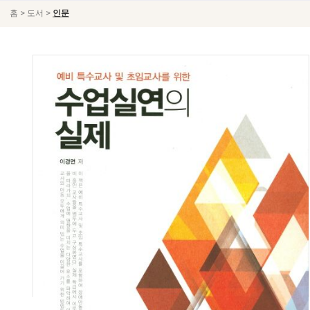
>
>
홈
도서
인문