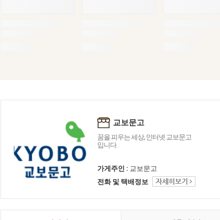
교보문고
꿈을 피우는 세상, 인터넷 교보문고
입니다.
가게주인 :
교보문고
전화 및 택배정보