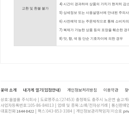
4) 시간이 경과하여 상품의 가치가 현저히 감
교환 및 환불 불가
5) 상세정보 또는 사용설명서에 안내된 주의사
6) 사전예약 또는 주문제작으로 통해 소비자
7) 복제가 가능한 상품 등의 포장을 훼손한 경
8) 맛, 향, 색 등 단순 기호차이에 의한 경우
꽃마 소개
내가게 열기(입점안내)
개인정보처리방침
이용약관
찾
상호:올블룸 주식회사 | 도로명주소:(27453) 충청북도 충주시 노은면 솔고개로 
사업자등록번호:105-86-84013 | 업태 및 종목:소매/전자상거래 | 통신판매
대표전화:
| 팩스:043-853-3384 | 개인정보관리책임자:이승호
1644-8422
pr