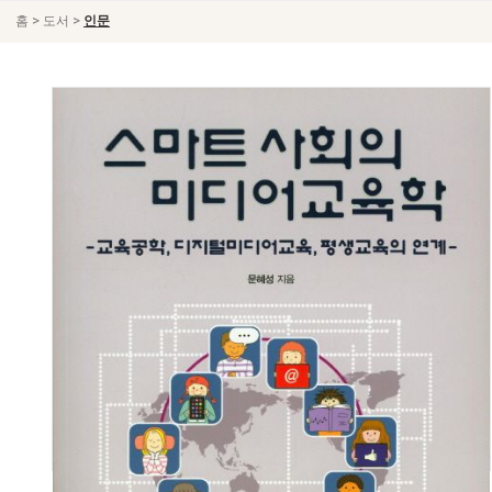
>
>
홈
도서
인문