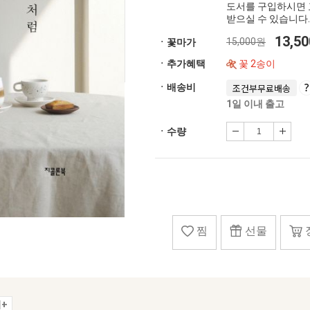
도서를 구입하시면 
받으실 수 있습니다.
13,5
15,000원
ㆍ꽃마가
ㆍ추가혜택
꽃 2송이
ㆍ배송비
조건부무료배송
1일 이내 출고
ㆍ수량
찜
선물
+