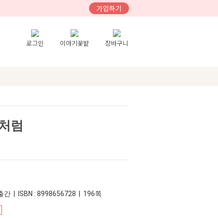
가입하기
로그인
이야기꽃밭
장바구니
페처럼
간 | ISBN : 8998656728 | 196쪽