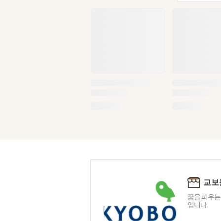
교보
꿈을 피우는
입니다.