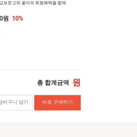
교보문고와 꽃마의 회원혜택을 함께
00원
10%
원
총 합계금액
장바구니 담기
바로 구매하기