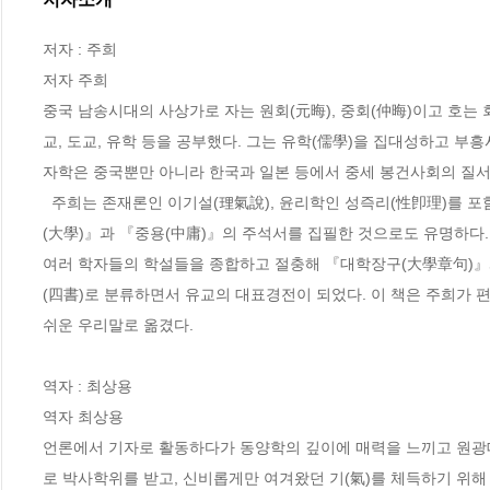
저자 : 주희

저자 주희

중국 남송시대의 사상가로 자는 원회(元晦), 중회(仲晦)이고 호는 회
교, 도교, 유학 등을 공부했다. 그는 유학(儒學)을 집대성하고 부
자학은 중국뿐만 아니라 한국과 일본 등에서 중세 봉건사회의 질서
  주희는 존재론인 이기설(理氣說), 윤리학인 성즉리(性卽理)를 포함하는 성리학(性理學)을 집대성한 것을 비롯해 여러 책들을 저술했는데, 『대학
(大學)』과 『중용(中庸)』의 주석서를 집필한 것으로도 유명하다.
여러 학자들의 학설들을 종합하고 절충해 『대학장구(大學章句)』와
(四書)로 분류하면서 유교의 대표경전이 되었다. 이 책은 주희가
쉬운 우리말로 옮겼다.

역자 : 최상용

역자 최상용

언론에서 기자로 활동하다가 동양학의 깊이에 매력을 느끼고 원광
로 박사학위를 받고, 신비롭게만 여겨왔던 기(氣)를 체득하기 위해 