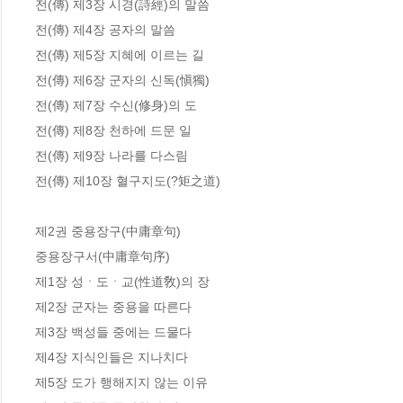
전(傳) 제3장 시경(詩經)의 말씀

전(傳) 제4장 공자의 말씀

전(傳) 제5장 지혜에 이르는 길

전(傳) 제6장 군자의 신독(愼獨)

전(傳) 제7장 수신(修身)의 도

전(傳) 제8장 천하에 드문 일

전(傳) 제9장 나라를 다스림

전(傳) 제10장 혈구지도(?矩之道)

제2권 중용장구(中庸章句)

중용장구서(中庸章句序)

제1장 성ㆍ도ㆍ교(性道敎)의 장

제2장 군자는 중용을 따른다

제3장 백성들 중에는 드물다

제4장 지식인들은 지나치다

제5장 도가 행해지지 않는 이유
