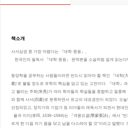
책소개
사서삼경 중 가장 어렵다는 『대학·중용』, 

   한국인의 필독서 『대학·중용』 완역본을 소설처럼 쉽게 읽는다!

동양학을 공부하는 사람들이라면 반드시 읽어야 할 책인 『대학(大學
書)’로 불릴 정도로 유학의 핵심을 담고 있는 고전이다. 『대학』과
고 불리는 주희(朱熹)가 여러 학자들의 학설들을 종합하고 절충해
와 함께 사서(四書)로 분류하면서 유교의 대표경전이 되었다. 오늘
선정되었고, 정치가와 기업가 등 리더들의 애독서가 되면서 현대인
  율곡 이이(李珥, 1536~1584)는 『격몽요결(擊蒙要訣)』에서 “먼저 『소학(小學)』을 읽고 다음으로 『대학』을 읽어 이치를 궁구하고 마음을 바
르게 한 다음 자기 몸을 닦고 남을 다스려야 할 것”이라고 말했다.