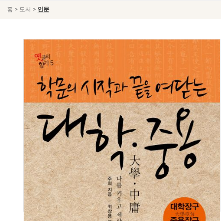
>
>
홈
도서
인문