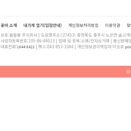
꽃마 소개
내가게 열기(입점안내)
개인정보처리방침
이용약관
찾
상호:올블룸 주식회사 | 도로명주소:(27453) 충청북도 충주시 노은면 솔고개로 
사업자등록번호:105-86-84013 | 업태 및 종목:소매/전자상거래 | 통신판매
대표전화:
| 팩스:043-853-3384 | 개인정보관리책임자:이승호
1644-8422
pr
모