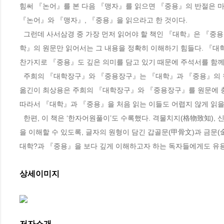
힘써 『논어』를 본 다음 『맹자』를 읽으면 『중용』의 반절은 마치
『논어』와 『맹자』, 『중용』을 읽으라고 한 것이다.

  그런데 사서삼경 중 가장 먼저 읽어야 할 책인 『대학』은 『중용』과 더불어 내용이 가장 어려운 책으로 통한다. 『예기(禮記)』 안에 실린 『대
학』의 원문만 읽어서는 그 내용을 정확히 이해하기 힘들다. 『대학
찬가지로 『중용』도 깊은 의미를 담고 있기 때문에 주석서를 함께 
  주희의 『대학장구』와 『중용장구』는 『대학』과 『중용』의 원문을 소개하면서 그 글에 담긴 의미를 가장 정확하게 해설한 책이다. 이 책의 
옮긴이 최상용은 주희의 『대학장구』와 『중용장구』를 원문에 충실
따라서 『대학』과 『중용』을 처음 읽는 이들도 어렵지 않게 읽을 수
  한편, 이 책은 ‘한자어원풀이’도 수록했다. 격물치지(格物致知), 신독(愼獨) 등 이 책에 실린 주요 한자어의 어원풀이를 통해 한자에 담긴 본연의 뜻
을 이해할 수 있도록, 글자의 원형이 담긴 갑골문(甲骨文)과 금문(
대학?과 『중용』을 보다 깊게 이해하고자 하는 독자들에게도 유용
상세이미지
저자소개