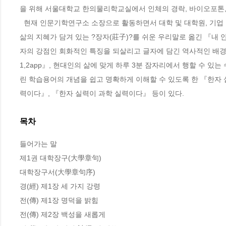
을 위해 서울대학교 한의물리학교실에서 인체의 경락, 바이오포톤, 
  현재 인문기학연구소 소장으로 활동하면서 대학 및 대학원, 기업 및 여러 사회단체 등에서 동양학을 강의하고 있다. 지은 책으로는 시대를 초월한 
삶의 지혜가 담겨 있는 ?장자(莊子)?를 쉬운 우리말로 옮긴 『내 안
자의 강점인 회화적인 특징을 되살리고 글자에 담긴 역사적인 배
1,2app』, 현대인의 삶에 맞게 하루 3분 잠자리에서 행할 수 있
린 학습용어의 개념을 쉽고 명확하게 이해할 수 있도록 한 『한자 
력이다』, 『한자 실력이 과학 실력이다』 등이 있다.
목차
들어가는 말

제1권 대학장구(大學章句)

대학장구서(大學章句序)

경(經) 제1장 세 가지 강령

전(傳) 제1장 명덕을 밝힘

전(傳) 제2장 백성을 새롭게
