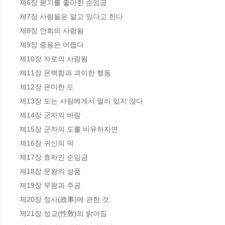
제6장 묻기를 좋아한 순임금

제7장 사람들은 알고 있다고 한다

제8장 안회의 사람됨

제9장 중용은 어렵다

제10장 자로의 사람됨

제11장 은벽함과 괴이한 행동

제12장 은미한 도

제13장 도는 사람에게서 멀리 있지 않다

제14장 군자의 바람

제15장 군자의 도를 비유하자면

제16장 귀신의 덕

제17장 효자인 순임금

제18장 문왕의 성품

제19장 무왕과 주공

제20장 정사(政事)에 관한 것

제21장 성교(性敎)의 밝아짐
