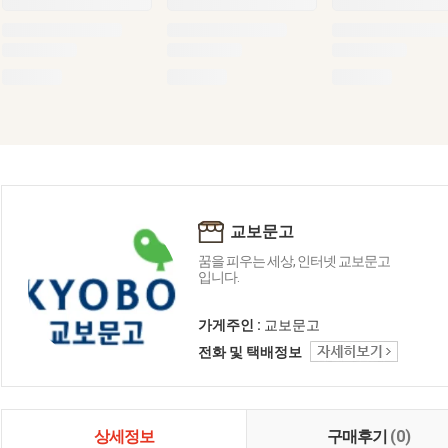
교보문고
꿈을 피우는 세상, 인터넷 교보문고
입니다.
가게주인 :
교보문고
전화 및 택배정보
상세정보
구매후기
(0)