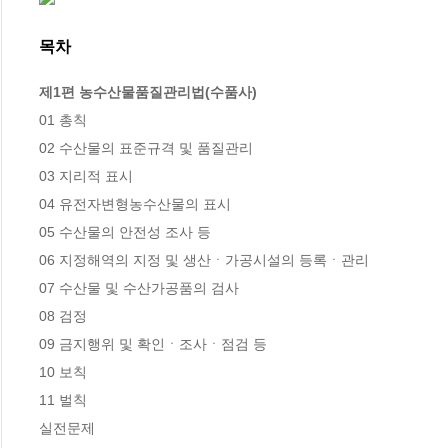
목차
제1편 농수산물품질관리법(수품사)
01 총칙

02 수산물의 표준규격 및 품질관리

03 지리적 표시

04 유전자변형농수산물의 표시

05 수산물의 안전성 조사 등

06 지정해역의 지정 및 생산ㆍ가공시설의 등록ㆍ관리

07 수산물 및 수산가공품의 검사

08 검정

09 금지행위 및 확인ㆍ조사ㆍ점검 등

10 보칙

11 벌칙

실전문제
