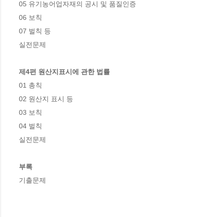
05 유기농어업자재의 공시 및 품질인증

06 보칙

07 벌칙 등

실전문제

제4편 원산지표시에 관한 법률
01 총칙

02 원산지 표시 등

03 보칙

04 벌칙

실전문제

부록
기출문제