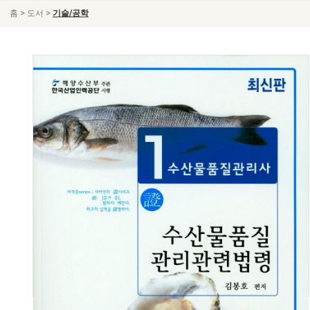
>
>
홈
도서
기술/공학