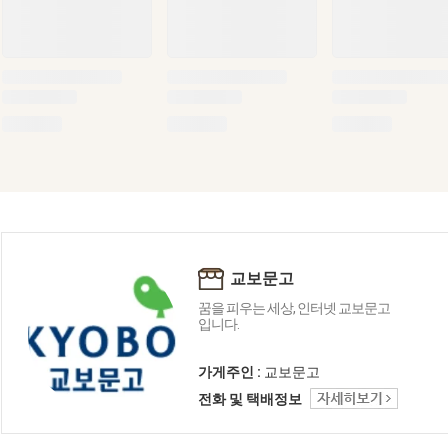
교보문고
꿈을 피우는 세상, 인터넷 교보문고
입니다.
가게주인 :
교보문고
전화 및 택배정보