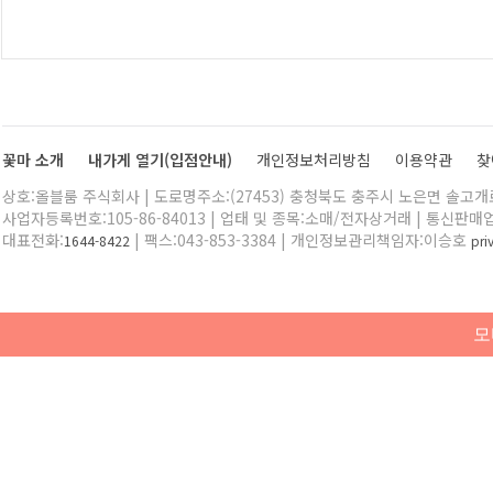
꽃마 소개
내가게 열기(입점안내)
개인정보처리방침
이용약관
찾
상호:올블룸 주식회사 | 도로명주소:(27453) 충청북도 충주시 노은면 솔고개로 
사업자등록번호:105-86-84013 | 업태 및 종목:소매/전자상거래 | 통신판매
대표전화:
| 팩스:043-853-3384 | 개인정보관리책임자:이승호
1644-8422
pr
모