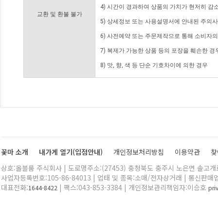
4) 시간이 경과하여 상품의 가치가 현저히 감
교환 및 환불 불가
5) 상세정보 또는 사용설명서에 안내된 주의사
6) 사전예약 또는 주문제작으로 통해 소비자
7) 복제가 가능한 상품 등의 포장을 훼손한 경
8) 맛, 향, 색 등 단순 기호차이에 의한 경우
꽃마 소개
내가게 열기(입점안내)
개인정보처리방침
이용약관
찾
상호:올블룸 주식회사 | 도로명주소:(27453) 충청북도 충주시 노은면 솔고개로 
사업자등록번호:105-86-84013 | 업태 및 종목:소매/전자상거래 | 통신판매
대표전화:
| 팩스:043-853-3384 | 개인정보관리책임자:이승호
1644-8422
pr