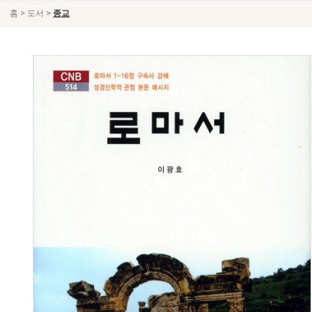
>
>
홈
도서
종교