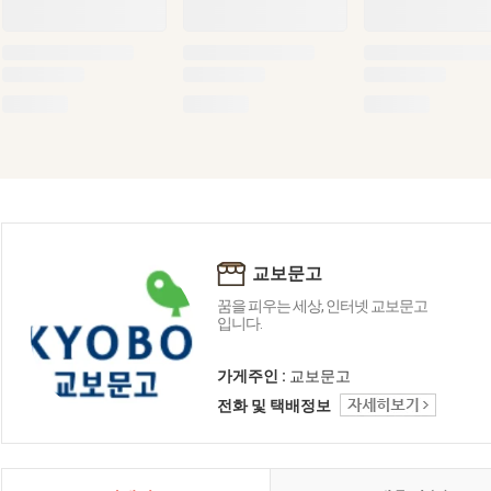
교보문고
꿈을 피우는 세상, 인터넷 교보문고
입니다.
가게주인 :
교보문고
전화 및 택배정보