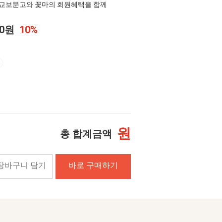
교보문고와 꽃마의 회원혜택을 함께
20원
10%
원
총 합계금액
장바구니 담기
바로 구매하기