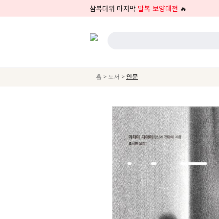
삼복더위 마지막
말복 보양대전
🔥
>
>
홈
도서
인문