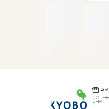
교보
꿈을 피우는
입니다.