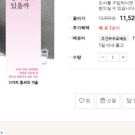
도서를 구입하시면 
받으실 수 있습니다.
11,5
12,800원
ㆍ꽃마가
ㆍ추가혜택
꽃 2송이
ㆍ배송비
조건부무료배송
1일 이내 출고
ㆍ수량
찜
선물
+