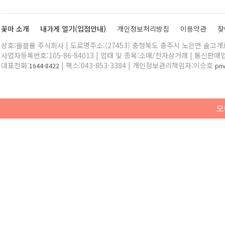
꽃마 소개
내가게 열기(입점안내)
개인정보처리방침
이용약관
찾
상호:올블룸 주식회사 | 도로명주소:(27453) 충청북도 충주시 노은면 솔고개로 
사업자등록번호:105-86-84013 | 업태 및 종목:소매/전자상거래 | 통신판매
대표전화:
| 팩스:043-853-3384 | 개인정보관리책임자:이승호
1644-8422
pr
모