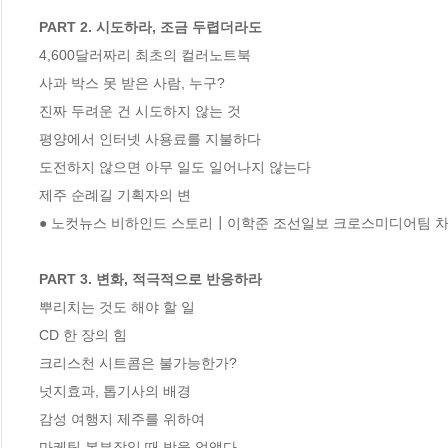
PART 2. 시도하라, 조금 두렵더라도
4,600달러짜리 최초의 컬러노트북

사과 박스 못 받은 사람, 누구?

진짜 두려운 건 시도하지 않는 것

평양에서 인터넷 사용료를 지불하다

도전하지 않으면 아무 일도 일어나지 않는다

제주 순례길 기획자의 변

● 노컷뉴스 비하인드 스토리┃이학준 조선일보 크로스미디어팀 차
PART 3. 변화, 적극적으로 반응하라
뿌리치는 것도 해야 할 일

CD 한 장의 힘

크리스천 시트콤은 불가능한가?

넛지효과, 톱기사의 배경

감성 여행지 제주를 위하여

마케팅 본부장일 때 방을 없앴다
