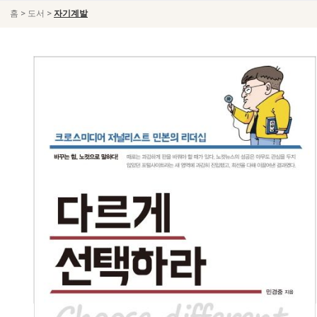
>
>
홈
도서
자기계발