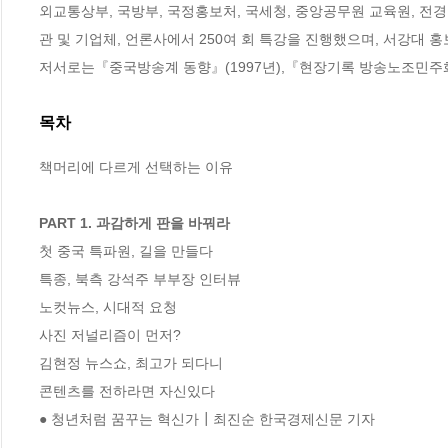
외교통상부, 국방부, 국정홍보처, 국세청, 중앙공무원 교육원, 전경
관 및 기업체, 언론사에서 250여 회 특강을 진행했으며, 서강대 
저서로는『중국방송계 동향』(1997년),『현장기록 방송노조민주화 운동
목차
책머리에 다르게 선택하는 이유

PART 1. 과감하게 판을 바꿔라
첫 중국 특파원, 길을 만들다

특종, 북측 강석주 부부장 인터뷰

노컷뉴스, 시대적 요청

사진 저널리즘이 먼저?

김현정 뉴스쇼, 최고가 되다니

콘텐츠를 전하라면 자신있다

● 청년처럼 꿈꾸는 혁신가┃최진순 한국경제신문 기자
