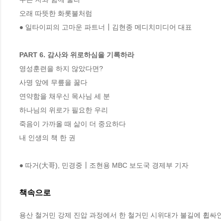
오래 따뜻한 화롯불처럼

● 일타이피의 고마운 파트너┃김현종 메디치미디어 대표

PART 6. 감사와 위로하심을 기록하라
영성훈련을 하지 않았다면?

사명 앞에 무릎을 꿇다

연약함을 채우신 목사님 세 분

하나님의 위로가 필요한 우리

죽음이 가까올 때 삶이 더 중요하다

내 인생의 책 한 권

● 따거(大哥), 민경중┃조현용 MBC 보도국 경제부 기자
책속으로
용산 철거민 강제 진압 과정에서 한 철거민 시위대가 불길에 휩싸인