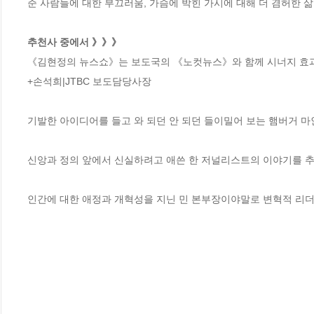
준 사람들에 대한 부끄러움, 가슴에 박힌 가시에 대해 더 겸허한 삶
추천사 중에서 》》》
《김현정의 뉴스쇼》는 보도국의 《노컷뉴스》와 함께 시너지 효과를
+손석희|JTBC 보도담당사장

기발한 아이디어를 들고 와 되던 안 되던 들이밀어 보는 햄버거 마인드
신앙과 정의 앞에서 신실하려고 애쓴 한 저널리스트의 이야기를 추
인간에 대한 애정과 개혁성을 지닌 민 본부장이야말로 변혁적 리더