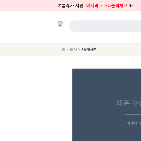
여름휴가 지원!
마지막 퀴즈&출석체크
💫
>
>
홈
도서
시/에세이