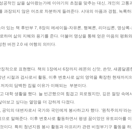
 성공적인 삶을 살아왔는가에 이야기의 초점을 맞추는 대신, 개인의 고통과
 과장되지 않은 어조로 차분하게 들려준다. 시대의 아픔과 경험, 녹록하지
아 있는 책 후반부 7, 8장의 에세이들-자유론, 행복론, 리더십론, 명상록
하며 삶의 지혜와 용기를 준다. 더불어 명상을 통해 얻은 마음의 평화와 
 버전 2.0 새 여행의 의미다. 

징적으로 표현했다. 책의 1장에서 6장까지 레몬의 신맛, 쓴맛, 새콤달콤한
, 장년 시절과 검사로서 활동, 이후 변호사로 삶의 영역을 확장한 현재까지의
자의 담백한 집필 이유가 이해되는  부분이다.   

 대학 생활을 했다. 늘 빈곤했으며 힘겹고 외로웠지만, 깊은 절망 속에
아보고 싶다는 열망을 더 강하게 다졌다. 

, 공익의 대변자로서 국가와 국민에게 봉사하고자 했다. ‘원칙주의자’라는
단적으로 말해준다. 이후 변호사로 활동하면서 평생 꿈이었던 유토피아를 이
한 것이다. 특히 청년지원 봉사 활동과 아프리카 관련 비정부기구 활동을 하