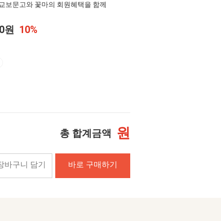
교보문고와 꽃마의 회원혜택을 함께
00원
10%
원
총 합계금액
장바구니 담기
바로 구매하기