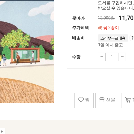
도서를 구입하시면 
받으실 수 있습니다.
11,7
13,000원
ㆍ꽃마가
ㆍ추가혜택
꽃 2송이
ㆍ배송비
조건부무료배송
1일 이내 출고
ㆍ수량
찜
선물
+