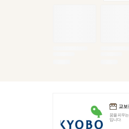
교보
꿈을 피우는
입니다.