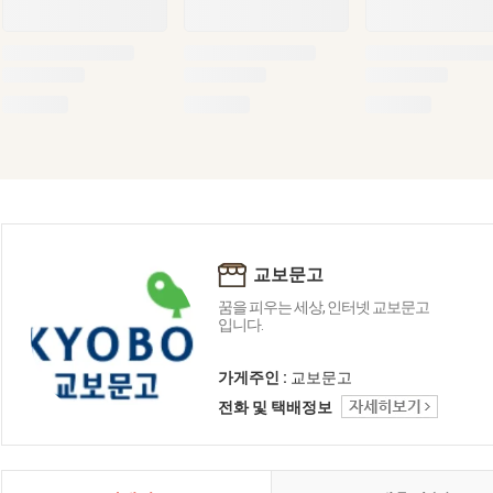
교보문고
꿈을 피우는 세상, 인터넷 교보문고
입니다.
가게주인 :
교보문고
전화 및 택배정보