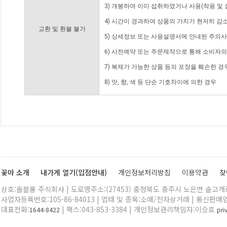
3) 개봉하여 이미 섭취하였거나 사용(착용 및 
4) 시간이 경과하여 상품의 가치가 현저히 감
교환 및 환불 불가
5) 상세정보 또는 사용설명서에 안내된 주의사
6) 사전예약 또는 주문제작으로 통해 소비자
7) 복제가 가능한 상품 등의 포장을 훼손한 경
8) 맛, 향, 색 등 단순 기호차이에 의한 경우
꽃마 소개
내가게 열기(입점안내)
개인정보처리방침
이용약관
찾
상호:올블룸 주식회사 | 도로명주소:(27453) 충청북도 충주시 노은면 솔고개로 
사업자등록번호:105-86-84013 | 업태 및 종목:소매/전자상거래 | 통신판매
대표전화:
| 팩스:043-853-3384 | 개인정보관리책임자:이승호
1644-8422
pr