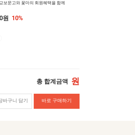
교보문고와 꽃마의 회원혜택을 함께
20원
10%
원
총 합계금액
장바구니 담기
바로 구매하기