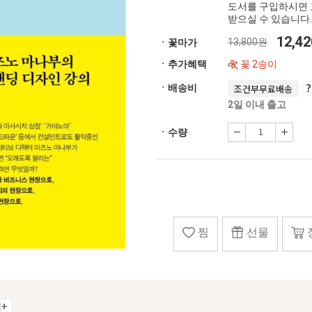
도서를 구입하시면 
받으실 수 있습니다.
12,4
13,800원
ㆍ꽃마가
ㆍ추가혜택
꽃 2송이
ㆍ배송비
조건부무료배송
2일 이내 출고
ㆍ수량
찜
선물
+