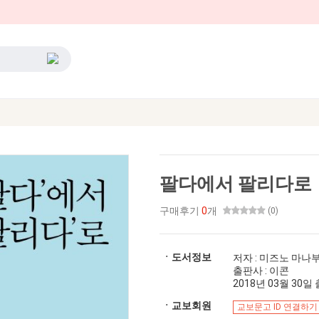
팔다에서 팔리다로
구매후기
0
개
(0)
ㆍ도서정보
저자 : 미즈노 마나
출판사 : 이콘
2018년 03월 30일 출
ㆍ교보회원
교보문고 ID 연결하기