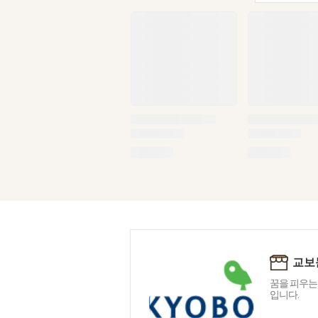
교보
꿈을 피우는
입니다.