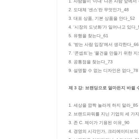
1. 사람들이 ‘미대’ 나온 사람 앞에서
2. 도대체 ‘센스’란 무엇인가_48

3. 대표 상품, 기본 상품을 안다_52

4. ‘시장의 도넛화’가 일어나고 있다_5
5. 유행을 찾는다_61

6. ‘받는 사람 입장’에서 생각한다_66

7. ‘콘셉트’는 ‘물건을 만들기 위한 지도
8. 공통점을 찾는다_73

9. 설명할 수 없는 디자인은 없다_78

제 3 강: 브랜딩으로 얼마든지 바뀔 
1. 세상을 깜짝 놀라게 하지 말라_85

2. 브랜드파워를 지닌 기업의 세 가지 
3. 존 C. 제이가 기용된 이유_90

4. 경영의 시각인가, 크리에이티브의 