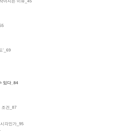
 작아지는 이유_45

5

’_69

수 있다_84
조건_87

시각인가_95
