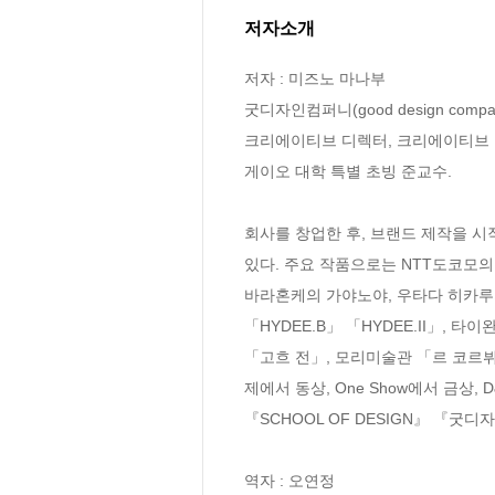
저자소개
저자 : 미즈노 마나부

굿디자인컴퍼니(good design compan
크리에이티브 디렉터, 크리에이티브 컨
게이오 대학 특별 초빙 준교수. 

회사를 창업한 후, 브랜드 제작을 시
있다. 주요 작품으로는 NTT도코모의 ‘
바라혼케의 가야노야, 우타다 히카루의 「
「HYDEE.B」 「HYDEE.II」, 타
「고흐 전」, 모리미술관 「르 코르뷔지
제에서 동상, One Show에서 금상
『SCHOOL OF DESIGN』 『굿
역자 : 오연정
