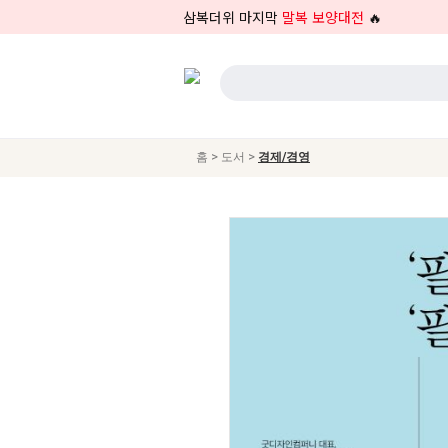
삼복더위 마지막
말복 보양대전
🔥
>
>
홈
도서
경제/경영