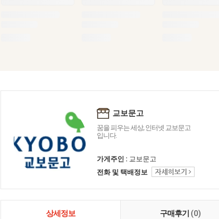
교보문고
꿈을 피우는 세상, 인터넷 교보문고
입니다.
가게주인 :
교보문고
전화 및 택배정보
상세정보
구매후기
(0)