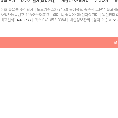
꽃마 소개
내가게 열기(입점안내)
개인정보처리방침
이용약관
찾
상호:올블룸 주식회사 | 도로명주소:(27453) 충청북도 충주시 노은면 솔고개로 
사업자등록번호:105-86-84013 | 업태 및 종목:소매/전자상거래 | 통신판매
대표전화:
| 팩스:043-853-3384 | 개인정보관리책임자:이승호
1644-8422
pr
모