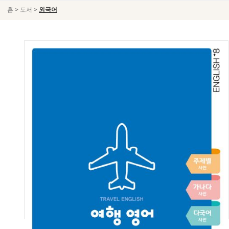
>
>
홈
도서
외국어