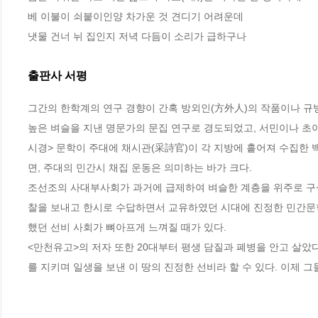
베 이불이 쇠붙이인양 차가운 것 견디기 어려운데
냇물 건너 뉘 집인지 저녁 다듬이 소리가 급하구나
출판사 서평
그간의 한학계의 연구 경향이 간혹 방외인(方外人)의 작품이나 규방
높은 벼슬을 지낸 명문가의 문집 연구로 경도되었고, 서민이나 초야
시경> 문학이 주대에 채시관(采詩官)이 각 지방에 흩어져 수집한
면, 주대의 민간시 채집 운동은 의미하는 바가 크다.

조선조의 사대부사회가 과거에 급제하여 벼슬한 계층을 위주로 구성
찰을 보내고 한시로 수답하면서 교유하였던 시대에 진정한 민간문학
했던 선비 사회가 뼈아프게 느껴질 때가 있다.

<만천유고>의 저자 또한 20대부터 평생 담질과 폐병을 안고 살았
를 지키며 일생을 보낸 이 땅의 진정한 선비라 할 수 있다. 이제 