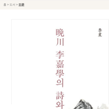
>
>
홈
도서
인문