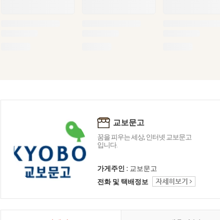
교보문고
꿈을 피우는 세상, 인터넷 교보문고
입니다.
가게주인 :
교보문고
전화 및 택배정보