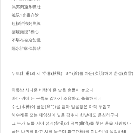
馮夷閉窟氷猶壯
羲馭?光晝亦陰
短櫂誰誇剡曲興
蹇驢頗憶?橋心
不堪布被冷如鐵
隔水誰家催暮砧
두보(杜甫)의 시 ‘추흥(秋興)’  8수(首)를 차운(次韻)하여 춘설(春
하룻밤 사나운 바람이 온 숲을 흔들어 놓으니
바다 위에 뜬 구름도 갑자기 조용하고 쓸쓸해지네
수신(水神)이 굴문(窟門)을 닫아 얼음장은 아직 두껍고
해수레를 모는 태양신이 빛을 감추니 한낮에도 음침하구나
그 누가 노를 저어 섬계(剡溪)의 곡류(曲流)를 찾은 흥을 자랑했나
굼뜬 나귀를 타고 시를 읊으며 파교(?橋)를 지나던 일 생각하네