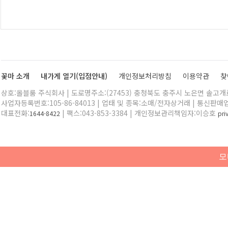
꽃마 소개
내가게 열기(입점안내)
개인정보처리방침
이용약관
찾
상호:올블룸 주식회사 | 도로명주소:(27453) 충청북도 충주시 노은면 솔고개로 
사업자등록번호:105-86-84013 | 업태 및 종목:소매/전자상거래 | 통신판매
대표전화:
| 팩스:043-853-3384 | 개인정보관리책임자:이승호
1644-8422
pr
모