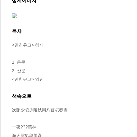
상세이미지
목차
<만천유고> 해제

1. 운문

2. 산문

<만천유고> 영인
책속으로
次韻少陵少陵秋興八首賦春雪
一夜???萬林
海天雲氣忽蕭森