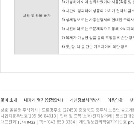
3) 개봉하여 이미 섭취하였거나 사용(착용 및 
4) 시간이 경과하여 상품의 가치가 현저히 감
교환 및 환불 불가
5) 상세정보 또는 사용설명서에 안내된 주의사
6) 사전예약 또는 주문제작으로 통해 소비자
7) 복제가 가능한 상품 등의 포장을 훼손한 경
8) 맛, 향, 색 등 단순 기호차이에 의한 경우
꽃마 소개
내가게 열기(입점안내)
개인정보처리방침
이용약관
찾
상호:올블룸 주식회사 | 도로명주소:(27453) 충청북도 충주시 노은면 솔고개로 
사업자등록번호:105-86-84013 | 업태 및 종목:소매/전자상거래 | 통신판매
대표전화:
| 팩스:043-853-3384 | 개인정보관리책임자:이승호
1644-8422
pr