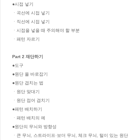
●시접 넣기

ㆍ곡선에 시접 넣기

ㆍ직선에 시접 넣기

ㆍ시접을 넣을 때 주의해야 할 부분

ㆍ패턴 자르기

Part 2 재단하기
●도구

●원단 올 바로잡기

●원단 겹치는 법

ㆍ원단 맞대기

ㆍ원단 접어 겹치기

●패턴 배치하기

ㆍ패턴 배치의 예

●원단의 무늬와 방향성 

ㆍ큰 무늬, 스트라이프·보더 무늬, 체크 무늬, 털이 있는 원단   
