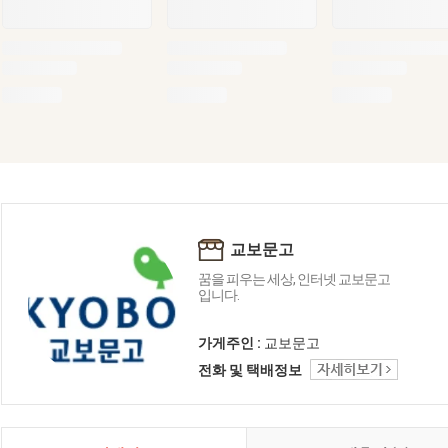
교보문고
꿈을 피우는 세상, 인터넷 교보문고
입니다.
가게주인 :
교보문고
전화 및 택배정보