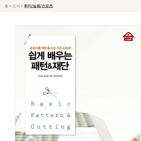
>
>
홈
도서
취미/실용/스포츠