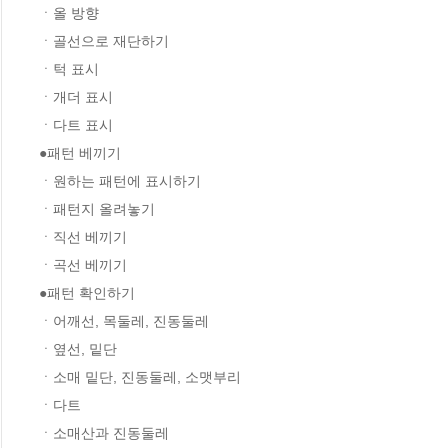
ㆍ올 방향

ㆍ골선으로 재단하기

ㆍ턱 표시

ㆍ개더 표시

ㆍ다트 표시

●패턴 베끼기

ㆍ원하는 패턴에 표시하기

ㆍ패턴지 올려놓기

ㆍ직선 베끼기

ㆍ곡선 베끼기

●패턴 확인하기

ㆍ어깨선, 목둘레, 진동둘레

ㆍ옆선, 밑단

ㆍ소매 밑단, 진동둘레, 소맷부리

ㆍ다트

ㆍ소매산과 진동둘레
