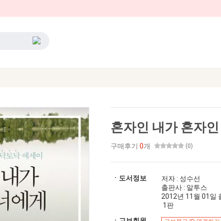
혼자인 내가 혼자인
구매후기
0
개
(0)
ㆍ도서정보
저자 : 성수선
출판사 : 알투스
2012년 11월 01일 출간
1판
ㆍ교보회원