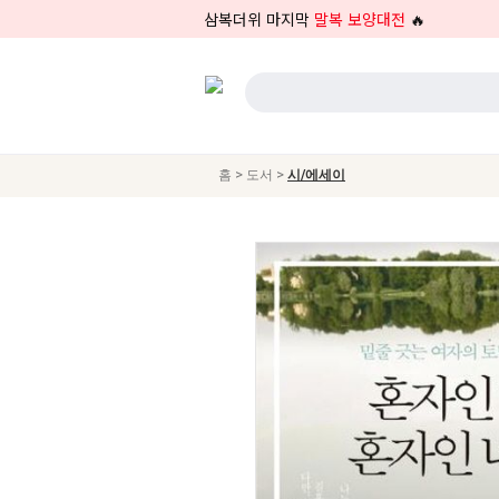
삼복더위 마지막
말복 보양대전
🔥
>
>
홈
도서
시/에세이