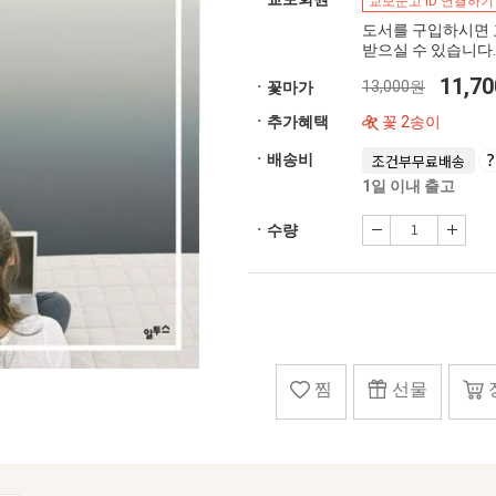
교보문고 ID 연결하기
도서를 구입하시면 
받으실 수 있습니다.
11,7
13,000원
ㆍ꽃마가
ㆍ추가혜택
꽃 2송이
ㆍ배송비
조건부무료배송
1일 이내 출고
ㆍ수량
찜
선물