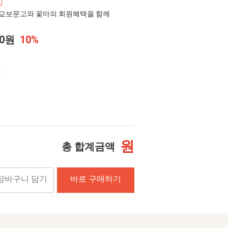
교보문고와 꽃마의 회원혜택을 함께
00원
10%
원
총 합계금액
장바구니 담기
바로 구매하기