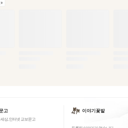
+
문고
이야기꽃밭
 세상, 인터넷 교보문고