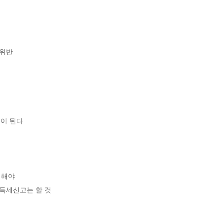
반 



 된다 

해야 

득세신고는 할 것
