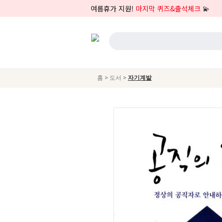
여름휴가 지원!
마지막 퀴즈&출석체크
💫
>
>
홈
도서
자기계발