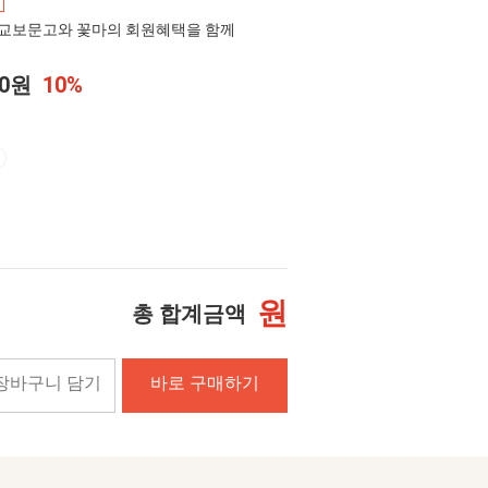
교보문고와 꽃마의 회원혜택을 함께
00원
10%
원
총 합계금액
장바구니 담기
바로 구매하기