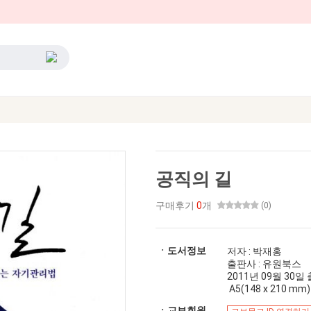
공직의 길
구매후기
0
개
(0)
ㆍ도서정보
저자 : 박재홍
출판사 : 유원북스
2011년 09월 30일 출간
A5(148 x 210 mm)
ㆍ교보회원