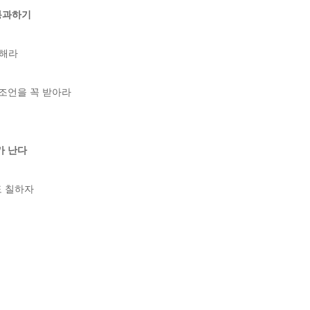
통과하기


라 

조언을 꼭 받아라

가 난다
칠하자 




