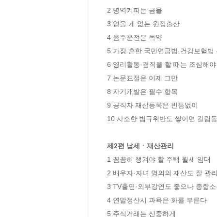
2 병역기피는 금물 

3 얻을 게 없는 원정출산 

4 음주운전은 독약 

5 가장 흔한 국민연금법·건강보험법 위
6 영리활동·겸직을 할 때는 조심해야 
7 논문표절은 이제 그만 

8 자기개발은 필수 항목 

9 공직자 재산등록은 빈틈없이 

10 사소한 법규위반도 쌓이면 걸림돌이
제2편 납세ㆍ재산관리
1 꼼꼼히 챙겨야 할 주택 월세 임대 

2 배우자·자녀 명의의 재산도 잘 관리
3 TV출연·외부강연도 좋으나 종합소
4 연말정산시 과욕은 화를 부른다 

5 주식거래는 신중하게 
