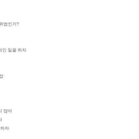


위법인가? 

인 일을 하자 



 

않아 

 

하자 
