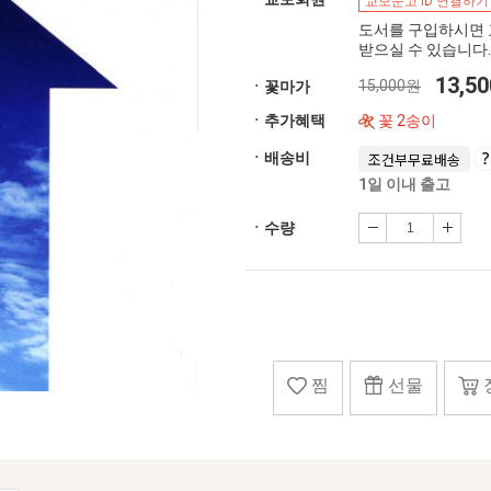
교보문고 ID 연결하기
도서를 구입하시면 
받으실 수 있습니다.
13,5
15,000원
ㆍ꽃마가
ㆍ추가혜택
꽃 2송이
ㆍ배송비
조건부무료배송
1일 이내 출고
ㆍ수량
찜
선물