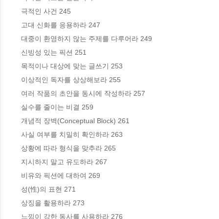
 극적인 사건 245

 고대 신화를 응용하라 247

 대중이 환영하지 않는 주제를 다루어라 249

 신빙성 있는 픽션 251

 목적이나 대상에 맞는 글쓰기 253

 이상적인 독자를 상상해보라 255

 여러 작품의 초안을 동시에 작성하라 257

 실수를 줄이는 비결 259

 개념적 장벽(Conceptual Block) 261

 사실 여부를 치밀히 확인하라 263

 상황에 따라 형식을 맞추라 265

 지시하지 말고 유도하라 267

 비유와 픽션에 대하여 269

 성(性)의 표현 271

 상징을 활용하라 273

 느낌이 강한 동사를 사용하라 276
