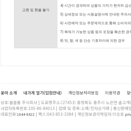
4) 시간이 경과하여 상품의 가치가 현저히 감
교환 및 환불 불가
5) 상세정보 또는 사용설명서에 안내된 주의사
6) 사전예약 또는 주문제작으로 통해 소비자
7) 복제가 가능한 상품 등의 포장을 훼손한 경
8) 맛, 향, 색 등 단순 기호차이에 의한 경우
꽃마 소개
내가게 열기(입점안내)
개인정보처리방침
이용약관
찾
상호:올블룸 주식회사 | 도로명주소:(27453) 충청북도 충주시 노은면 솔고개로 
사업자등록번호:105-86-84013 | 업태 및 종목:소매/전자상거래 | 통신판매
대표전화:
| 팩스:043-853-3384 | 개인정보관리책임자:이승호
1644-8422
pr