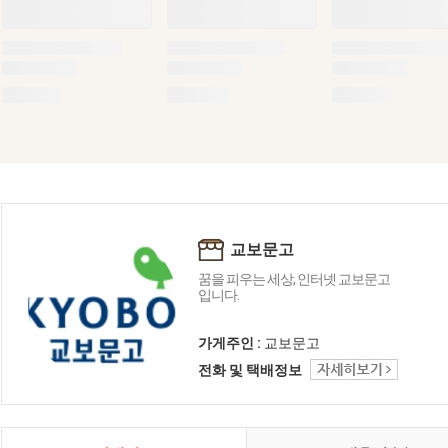
교보문고
꿈을 피우는 세상, 인터넷 교보문고
입니다.
가게주인 :
교보문고
전화 및 택배정보