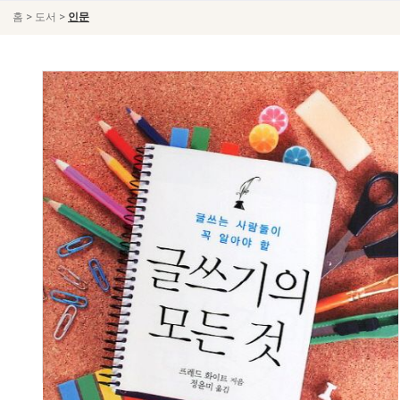
>
>
홈
도서
인문