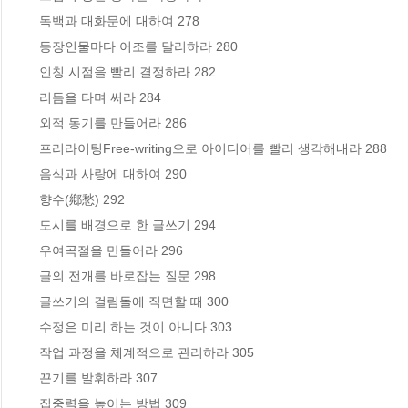
 독백과 대화문에 대하여 278

 등장인물마다 어조를 달리하라 280

 인칭 시점을 빨리 결정하라 282

 리듬을 타며 써라 284

 외적 동기를 만들어라 286

 프리라이팅Free-writing으로 아이디어를 빨리 생각해내라 288

 음식과 사랑에 대하여 290

 향수(鄕愁) 292

 도시를 배경으로 한 글쓰기 294

 우여곡절을 만들어라 296

 글의 전개를 바로잡는 질문 298

 글쓰기의 걸림돌에 직면할 때 300

 수정은 미리 하는 것이 아니다 303

 작업 과정을 체계적으로 관리하라 305

 끈기를 발휘하라 307

 집중력을 높이는 방법 309
