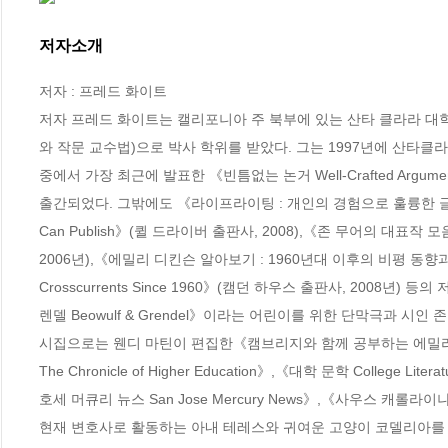
저자소개
저자 : 프레드 화이트

저자 프레드 화이트는 캘리포니아 주 북부에 있는 산타 클라라 대학(San
와 작문 교수법)으로 박사 학위를 받았다. 그는 1997년에 산타클
중에서 가장 최근에 발표한 《빈틈없는 논거 Well-Crafted Argume
출간되었다. 그밖에도 《라이프라이팅 : 개인의 경험으로 훌륭한 글쓰기 Lifewritin
Can Publish》(퀼 드라이버 출판사, 2008),《존 무어의 대표작 모음 Essenti
2006년),《에밀리 디킨슨 알아보기 : 1960년대 이후의 비평 동향과 상반된 경향 분
Crosscurrents Since 1960》(캠던 하우스 출판사, 200
렌델 Beowulf & Grendel》이라는 어린이를 위한 단막극과 시인
시집으로는 웬디 마틴이 편집한《캠브리지와 함께 공부하는 에밀리 디킨슨 The
The Chronicle of Higher Education》,《대학 문학 College L
호세 머큐리 뉴스 San Jose Mercury News》,《사우스 캐롤라이나 리뷰
현재 변호사로 활동하는 아내 테레스와 귀여운 고양이 코델리아를 키우면