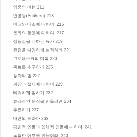
 영웅의 여행 211

 반영웅(Antihero) 213

 비교와 대조에 대하여  215

 은유의 활용에 대하여  217

 생동감을 더하는 묘사 219

 관점을 다양하게 설정하라 221

 그로테스크의 미학 223

 위트를 추구하라 225

 풍자의 힘 227

 과장과 절제에 대하여 229

 삐딱하게 말하기 232

 효과적인 문장을 만들려면 234

 추론하기 237

 내면의 드라마 239

 평면적 인물과 입체적 인물에 대하여  241

 독특한 어조를 만들어라  243
