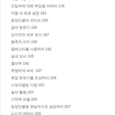
 도입부에 대한 부담을 버려라 178

 작품 속 배경 설정 181

 등장인물의 모티브 183

 글의 분위기 185

 감각적인 세부 묘사 187

 함축적 의미 189

 알레고리를 사용하라 191

 실내 묘사 193

 콜라주 195

 투명하게 써라  197

 특정 분위기를 조성하라 199

 스토리텔링 기법 201

 술의 활용 203

 기억력 퍼즐 205

 등장인물을 현실적으로 설정하라 207

 사기꾼 캐릭터 209
