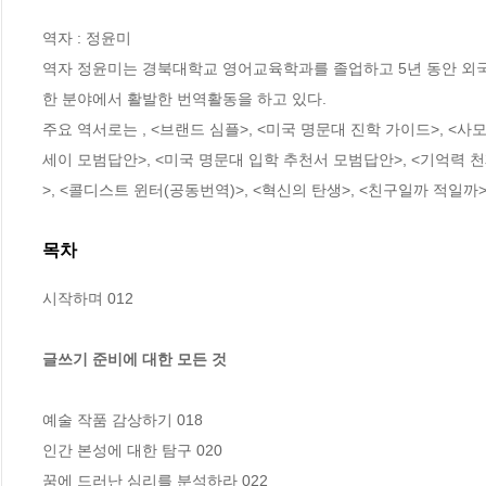
역자 : 정윤미

역자 정윤미는 경북대학교 영어교육학과를 졸업하고 5년 동안 외국
한 분야에서 활발한 번역활동을 하고 있다.

주요 역서로는 
, <브랜드 심플>, <미국 명문대 진학 가이드>, <
세이 모범답안>, <미국 명문대 입학 추천서 모범답안>, <기억력 
>, <콜디스트 윈터(공동번역)>, <혁신의 탄생>, <친구일까 적일까>
목차
시작하며 012

글쓰기 준비에 대한 모든 것
예술 작품 감상하기 018

인간 본성에 대한 탐구 020

꿈에 드러난 심리를 분석하라 022
