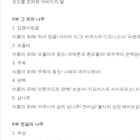
포도를 전파한 아버지와 딸

5부 그 외의 나무
1. 담쟁이덩굴

이름의 유래/ 처녀 덩굴/ 아이비 리그/ 바쿠스와 디오니소스/ 피렌
2. 포플러

이름의 유래/ 포플러의 용도/ 파에톤과 흰포플러/ 레우케의 은백양
3. 주목

이름의 유래/ 주목의 용도/ 니셰와 데어드레이/

4. 편백

이름의 유래/ 피톤치드와 편백/ 보생수/ 키프러스와 사이프러스/ 사
5. 삼나무

이름의 유래/ 야쿠시마 섬의 삼나무/ 연리삼/ 불사의 상징 레바논삼
6부 전설의 나무
1. 부상
