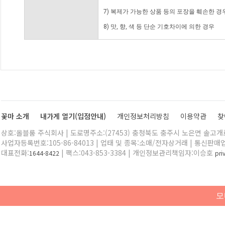
7) 복제가 가능한 상품 등의 포장을 훼손한 경
8) 맛, 향, 색 등 단순 기호차이에 의한 경우
꽃마 소개
내가게 열기(입점안내)
개인정보처리방침
이용약관
찾
상호:올블룸 주식회사 | 도로명주소:(27453) 충청북도 충주시 노은면 솔고개로 
사업자등록번호:105-86-84013 | 업태 및 종목:소매/전자상거래 | 통신판매
대표전화:
| 팩스:043-853-3384 | 개인정보관리책임자:이승호
1644-8422
pr
모