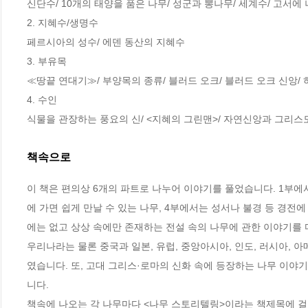
신단수/ 10개의 태양을 품은 나무/ 성군과 뽕나무/ 세계수/ 고서에 
2. 지혜수/생명수

페르시아의 성수/ 에덴 동산의 지혜수

3. 부유목

≪땅끝 연대기≫/ 부양목의 종류/ 블러드 오크/ 블러드 오크 신앙/ 
4. 수인

식물을 관장하는 풍요의 신/ <지혜의 그린맨>/ 자연신앙과 그리스도교
책속으로
이 책은 편의상 6개의 파트로 나누어 이야기를 풀었습니다. 1부에서
에 가면 쉽게 만날 수 있는 나무, 4부에서는 성서나 불경 등 경전에
에는 없고 상상 속에만 존재하는 전설 속의 나무에 관한 이야기를
우리나라는 물론 중국과 일본, 유럽, 중앙아시아, 인도, 러시아, 
였습니다. 또, 고대 그리스·로마의 신화 속에 등장하는 나무 이
니다.
책속에 나오는 각 나무마다 <나무 스토리텔링>이라는 책제목에 걸