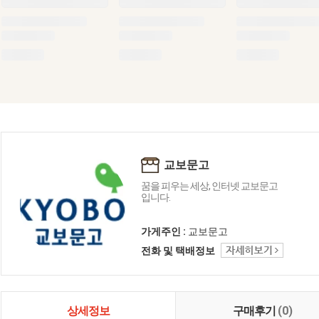
교보문고
꿈을 피우는 세상, 인터넷 교보문고
입니다.
가게주인 :
교보문고
전화 및 택배정보
상세정보
구매후기
(0)