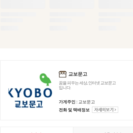
교보문고
꿈을 피우는 세상, 인터넷 교보문고
입니다.
가게주인 :
교보문고
전화 및 택배정보