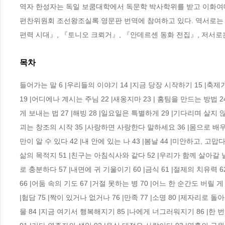
역자 한성자는 독일 보쿰대학에서 독문학 박사학위를 받고 이화
편찬위원회 조선왕조실록 영문판 번역에 참여하고 있다. 역서로는 
편력 시대』, 『토니오 크뢰거』, 『안데르센 동화 전집』, 저서로
목차
들어가는 말 6 |우리들의 이야기 14 |지금 당장 시작하기 15 |축제가
19 |어디에나 계시는 주님 22 |새옹지마 23 | 홈팀을 만드는 방법 2
게 보내는 법 27 |해빙 28 |일요일은 특별하게 29 |기다리며 살지 
괴는 창조의 시작 35 |사랑하면 사랑한다 말하세요 36 |몸으로 배우
만이 알 수 있다 42 |내 안에 있는 나 43 |봄날 44 |미안하고, 고맙다
삶의 목적지 51 |친구는 아침식사와 같다 52 |우리가 함께 살아갈 날들
로 충분하다 57 |내면에 귀 기울이기 60 |금식 61 |절제의 치유력 6
66 |어둠 속의 기도 67 |거절 못하는 병 70 |어느 한 순간도 버릴 게
|험담 75 |짝이 있거나 없거나 76 |만족 77 |소명 80 |제자리로 돌
물 84 |지금 여기서 행복해지기 85 |나에게 너그러워지기 86 |한 