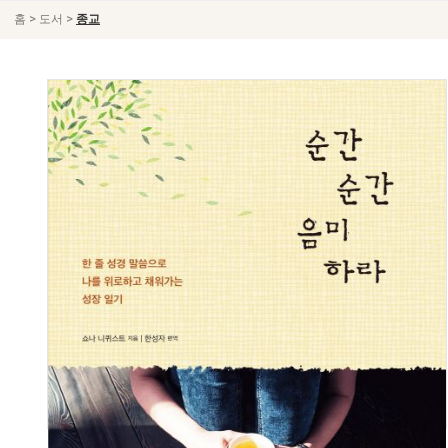
>
>
홈
도서
종교