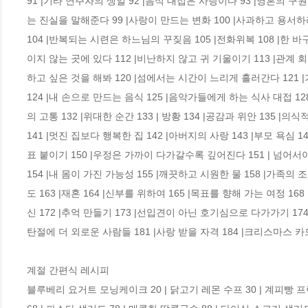
91 |기타 연주자의 생일 92 |음식 대접은 사랑이다 93 |영혼의 구원
는 진실을 말해준다 99 |사랑이 만드는 변화 100 |사과하고 용서하라
104 |반복되는 시련은 하느님의 꾸짖음 105 |전화위복 108 |한 바구
이지 않는 곳에 있다 112 |비난하지 않고 귀 기울이기 113 |관계 회복
하고 싶은 것을 해봐 120 |섬에서는 시간이 느리게 흘러간다 121 |기
124 |내 손으로 만드는 음식 125 |음악가들에게 하는 식사 대접 128
의 고통 132 |위대한 순간 133 | 방황 134 |공감과 위안 135 |의
141 |멋진 집보다 행복한 집 142 |아버지의 사랑 143 |부모 욕심 1
표 붙이기 150 |우정은 가까이 다가갈수록 깊어진다 151 | 넘어서야
154 |내 몸이 가진 가능성 155 |깨끗하고 시원한 물 158 |가족의 조
도 163 |재혼 164 |신부를 위하여 165 |목표를 향해 가는 여정 16
신 172 |추억 만들기 173 |선입견이 아닌 호기심으로 다가가기 174 
탄절에 더 외로운 사람들 181 |사랑 받을 자격 184 |크리스마스 카드를
계절 간편식 레시피

블루베리 요거트 모닝케이크 20 | 닭고기 레몬 수프 30 | 계피빵 프렌