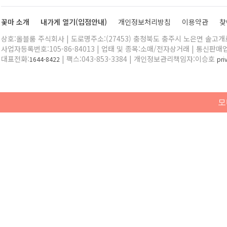
꽃마 소개
내가게 열기(입점안내)
개인정보처리방침
이용약관
찾
상호:올블룸 주식회사 | 도로명주소:(27453) 충청북도 충주시 노은면 솔고개로 
사업자등록번호:105-86-84013 | 업태 및 종목:소매/전자상거래 | 통신판매
대표전화:
| 팩스:043-853-3384 | 개인정보관리책임자:이승호
1644-8422
pr
모