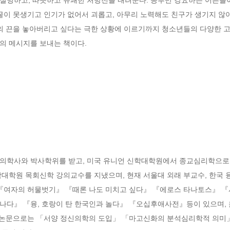
얼굴이 못생기고 인기가 없어서 괴롭고, 아무리 노력해도 친구가 생기지 않
의 끈을 놓아버리고 싶다는 극한 상황에 이르기까지 청소년들의 다양한 고
의 메시지를 보내는 책이다.
의학사와 박사학위를 받고, 미국 유니언 신학대학원에서 종교심리학으로 
대학원 목회신학 강의교수를 지냈으며, 현재 서울대 외래 부교수, 한국 융
 『여자의 허물벗기』 『때론 나도 미치고 싶다』 『에로스 타나토스』 『
나다』 『융, 호랑이 탄 한국인과 놀다』 『오십후애사전』등이 있으며,
요 논문으로는 「서양 정신의학의 도입」 「마고신화의 분석심리학적 의미