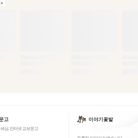
+
문고
이야기꽃밭
 세상, 인터넷 교보문고