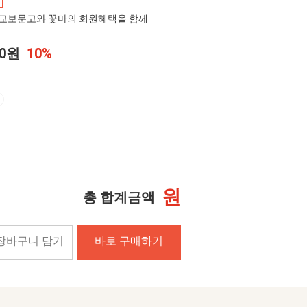
교보문고와 꽃마의 회원혜택을 함께
00원
10%
원
총 합계금액
장바구니 담기
바로 구매하기