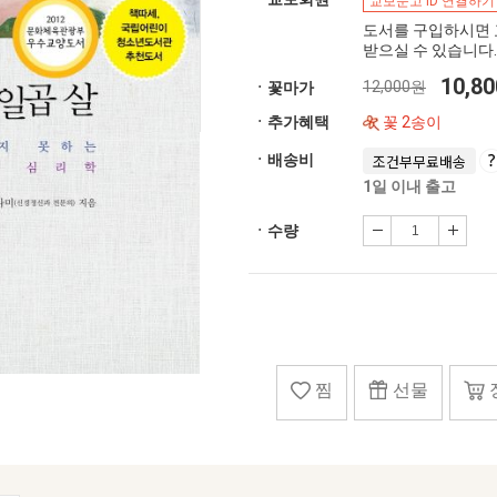
교보문고 ID 연결하기
도서를 구입하시면 
받으실 수 있습니다.
10,8
12,000원
ㆍ꽃마가
ㆍ추가혜택
꽃 2송이
ㆍ배송비
조건부무료배송
1일 이내 출고
ㆍ수량
찜
선물