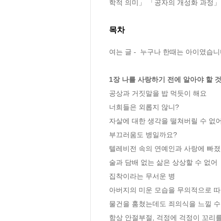
학적 의미」 「공자의 개성화 과정」 
목차
여는 글 -  누구나 한때는 아이였습니
1장 나를 사랑하기 전에 알아야 할 
공상과 거짓말을 밥 먹듯이 해요

너희들은 외롭지 않니?

자살에 대한 생각을 떨쳐버릴 수 없어
부끄러움도 병일까요?

텔레비전 속의 연예인과 사랑에 빠졌
술과 담배 없는 삶은 상상할 수 없어

집착이라는 무서운 병

아버지의 미운 모습을 무의적으로 따
물건을 훔쳤는데도 죄의식을 느낄 수 
항상 안절부절, 걱정에 걱정이 꼬리를