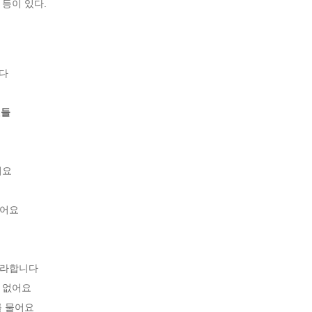
등이 있다.
다

것들
요

어요

라합니다

없어요

 물어요
