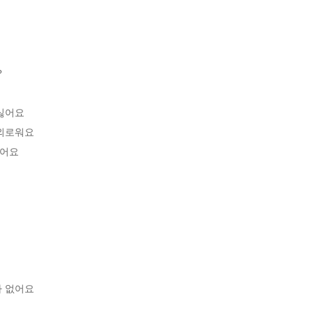


싫어요

외로워요

어요

 없어요
