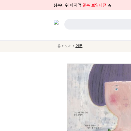
삼복더위 마지막
말복 보양대전
🔥
>
>
홈
도서
인문