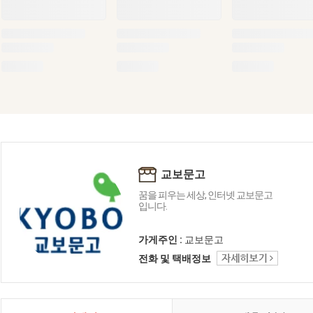
교보문고
꿈을 피우는 세상, 인터넷 교보문고
입니다.
가게주인 :
교보문고
전화 및 택배정보