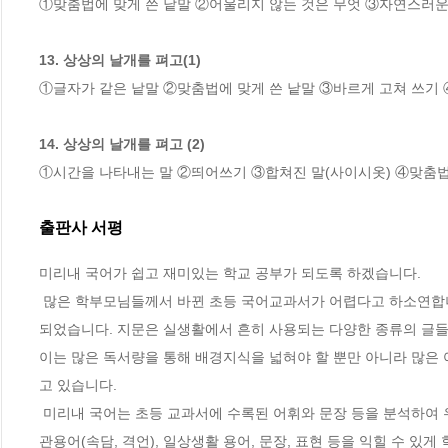
①맞춤법에 맞게 쓴 낱말 ②어울리지 않는 것은 무엇 ③자연스러운 
13. 상상의 날개를 펴고(1)
①글자가 같은 낱말 ②맞춤법에 맞게 쓴 낱말 ③바르게 고쳐 쓰기 
14. 상상의 날개를 펴고 (2)
①시간을 나타내는 말 ②띄어쓰기 ③합쳐진 말(사이시옷) ④맞춤법
출판사 서평
미리내 국어가 쉽고 재미있는 학교 공부가 되도록 하겠습니다.

 많은 학부모님들께서 바뀐 초등 국어교과서가 어렵다고 하소연합니다. 아시다시피, 개정 교과서는 한마디로 수준을 한 단계 높이는 방향으로 개정
되었습니다. 지문은 실생활에서 흔히 사용되는 다양한 종류의 글들이
이는 많은 독서량을 통해 배경지식을 넓혀야 할 뿐만 아니라 많은 
고 있습니다.

 미리내 국어는 초등 교과서에 수록된 어휘와 문장 등을 분석하여 우리 아이가 교과서 지문을 만나기 전 미리 어휘, 문장, 어법, 띄어쓰기, 맞춤법, 
관용어(속담, 격언), 일상생활 용어, 문장, 표현 등을 익힐 수 있