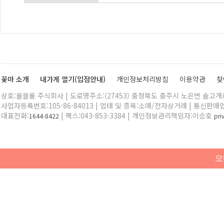
꽃마 소개
내가게 열기(입점안내)
개인정보처리방침
이용약관
찾
상호:올블룸 주식회사 | 도로명주소:(27453) 충청북도 충주시 노은면 솔고개로 
사업자등록번호:105-86-84013 | 업태 및 종목:소매/전자상거래 | 통신판매
대표전화:
| 팩스:043-853-3384 | 개인정보관리책임자:이승호
1644-8422
pr
모