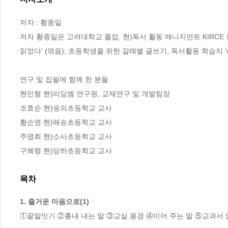
저자 : 황종일

저자 황종일은 고려대학교 졸업, 현)독서 활동 매니지먼트 KIRCE
읽었다’ (엮음), 초등학생을 위한 갈래별 글쓰기, 독서활동 학습지 ‘
연구 및 집필에 함께 한 분들

현민형 현)리딩엠 연구원, 교재연구 및 개발팀장

조효순 현)숭의초등학교 교사

황순영 현)해송초등학교 교사

주명희 현)소사초등학교 교사

구혜령 현)당하초등학교 교사
목차
1. 즐거운 마음으로(1)
①끝말잇기 ②흉내 내는 말 ③교실 풍경 ④이어 주는 말 ⑤교과서 