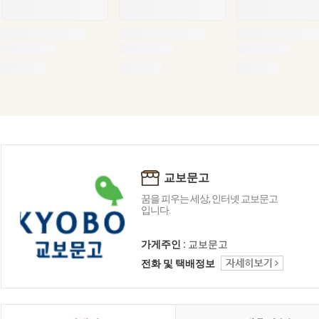
교보문고
꿈을 피우는 세상, 인터넷 교보문고
입니다.
가게주인 :
교보문고
전화 및 택배정보