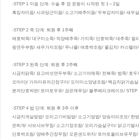
-STEP 1 미음 단계: 수술 후 장 운동이 시작된 첫 1～2일

흑임자미음/ 사과당근미음/ 소고기배추미음/ 두부감자미음/ 새우살호박
-STEP 2 죽 단계: 퇴원 후 1주째

애호박죽/ 대구미소죽/ 적양배추죽/ 가지죽/ 단호박죽/ 대추죽/ 컬
핑연두부찜/ 새우가지조림/ 무나물/ 애호박조림/ 물김치/ 카스텔라/ 두
-STEP 3 된죽 단계: 퇴원 후 2주째

시금치닭죽/ 표고버섯연두부죽/ 소고기야채죽/ 전복죽/ 밤죽/ 호두
오마이)/ 가자미유자간장구이/ 도미미소양념조림/ 백김치닭가슴살전
분자단호박편/ 토마토우유/ 검은깨푸딩/ 블루베리크레이프/ STEP 3
-STEP 4 밥 단계: 퇴원 후 3주 이후 

시금치게살덮밥/ 오리고기비빔밥/ 소고기덮밥/ 양송이리조또/ 한방
은찌개/ 샤브샤브무침/ 소고기장조림/ 오리가슴살구이/ 닭고기발사
단호박조림/ 양배추간장무침/ 오픈샌드위치/ 토마토올리브유무침/ 당근