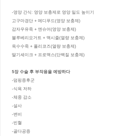
-영양 간식: 영양 보충제로 영양 밀도 높이기

고구마경단 + 메디푸드(영양 보충제)

감자우유죽 + 엔슈어(영양 보충제)

블루베리요거트 + 맥시줄(열량 보충제)

옥수수죽 + 폴리코즈(열량 보충제)

딸기셰이크 + 프로맥스(단백질 보충제)

5장 수술 후 부작용을 예방하다 
-덤핑증후군 

-식욕 저하 

-체중 감소 

-설사 

-변비 

-빈혈 

-골다공증
