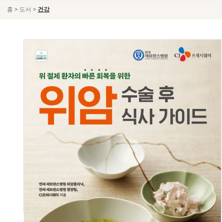
>
>
홈
도서
건강