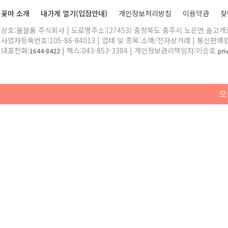
꽃마 소개
내가게 열기(입점안내)
개인정보처리방침
이용약관
찾
상호:올블룸 주식회사 | 도로명주소:(27453) 충청북도 충주시 노은면 솔고개로 
사업자등록번호:105-86-84013 | 업태 및 종목:소매/전자상거래 | 통신판매
대표전화:
| 팩스:043-853-3384 | 개인정보관리책임자:이승호
1644-8422
pr
모